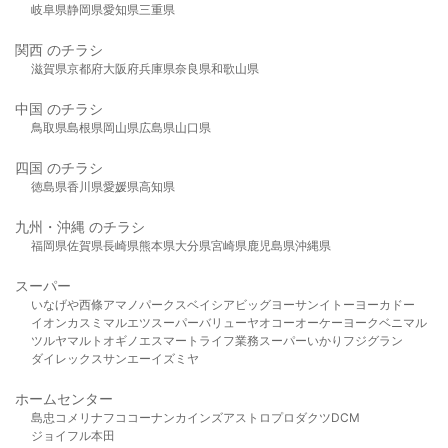
岐阜県
静岡県
愛知県
三重県
関西 のチラシ
滋賀県
京都府
大阪府
兵庫県
奈良県
和歌山県
中国 のチラシ
鳥取県
島根県
岡山県
広島県
山口県
四国 のチラシ
徳島県
香川県
愛媛県
高知県
九州・沖縄 のチラシ
福岡県
佐賀県
長崎県
熊本県
大分県
宮崎県
鹿児島県
沖縄県
スーパー
いなげや
西條
アマノパークス
ベイシア
ビッグヨーサン
イトーヨーカドー
イオン
カスミ
マルエツ
スーパーバリュー
ヤオコー
オーケー
ヨークベニマル
ツルヤ
マルト
オギノ
エスマート
ライフ
業務スーパー
いかり
フジグラン
ダイレックス
サンエー
イズミヤ
ホームセンター
島忠
コメリ
ナフコ
コーナン
カインズ
アストロプロダクツ
DCM
ジョイフル本田