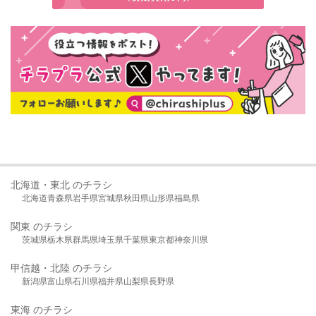
北海道・東北 のチラシ
北海道
青森県
岩手県
宮城県
秋田県
山形県
福島県
関東 のチラシ
茨城県
栃木県
群馬県
埼玉県
千葉県
東京都
神奈川県
甲信越・北陸 のチラシ
新潟県
富山県
石川県
福井県
山梨県
長野県
東海 のチラシ