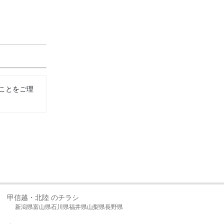
ことをご理
甲信越・北陸 のチラシ
新潟県
富山県
石川県
福井県
山梨県
長野県