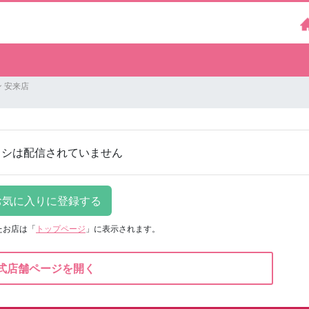
 安来店
ラシは配信されていません
たお店は
「
トップページ
」に表示されます。
式店舗ページを開く