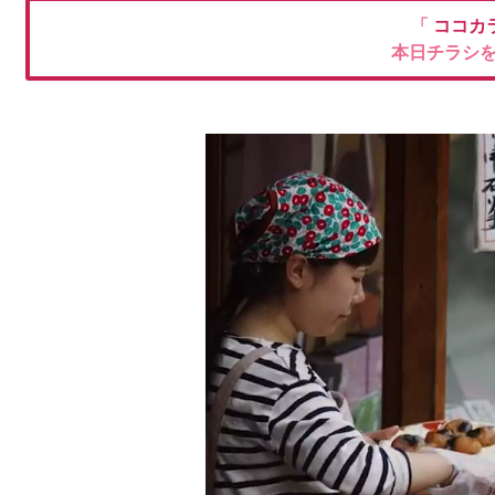
「
ココカ
本日チラシ