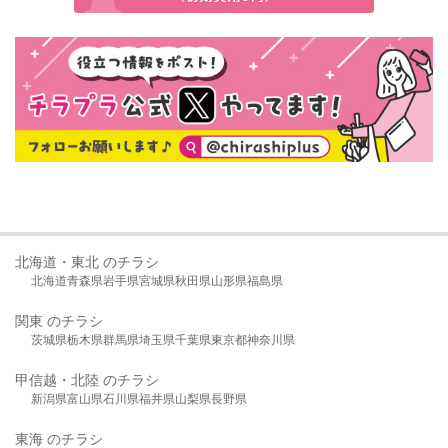
北海道・東北 のチラシ
北海道
青森県
岩手県
宮城県
秋田県
山形県
福島県
関東 のチラシ
茨城県
栃木県
群馬県
埼玉県
千葉県
東京都
神奈川県
甲信越・北陸 のチラシ
新潟県
富山県
石川県
福井県
山梨県
長野県
東海 のチラシ