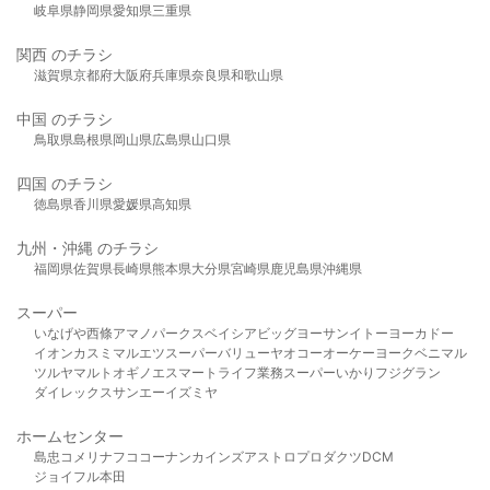
岐阜県
静岡県
愛知県
三重県
関西 のチラシ
滋賀県
京都府
大阪府
兵庫県
奈良県
和歌山県
中国 のチラシ
鳥取県
島根県
岡山県
広島県
山口県
四国 のチラシ
徳島県
香川県
愛媛県
高知県
九州・沖縄 のチラシ
福岡県
佐賀県
長崎県
熊本県
大分県
宮崎県
鹿児島県
沖縄県
スーパー
いなげや
西條
アマノパークス
ベイシア
ビッグヨーサン
イトーヨーカドー
イオン
カスミ
マルエツ
スーパーバリュー
ヤオコー
オーケー
ヨークベニマル
ツルヤ
マルト
オギノ
エスマート
ライフ
業務スーパー
いかり
フジグラン
ダイレックス
サンエー
イズミヤ
ホームセンター
島忠
コメリ
ナフコ
コーナン
カインズ
アストロプロダクツ
DCM
ジョイフル本田