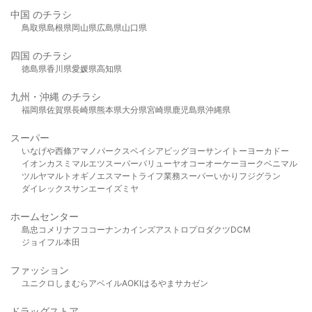
中国 のチラシ
鳥取県
島根県
岡山県
広島県
山口県
四国 のチラシ
徳島県
香川県
愛媛県
高知県
九州・沖縄 のチラシ
福岡県
佐賀県
長崎県
熊本県
大分県
宮崎県
鹿児島県
沖縄県
スーパー
いなげや
西條
アマノパークス
ベイシア
ビッグヨーサン
イトーヨーカドー
イオン
カスミ
マルエツ
スーパーバリュー
ヤオコー
オーケー
ヨークベニマル
ツルヤ
マルト
オギノ
エスマート
ライフ
業務スーパー
いかり
フジグラン
ダイレックス
サンエー
イズミヤ
ホームセンター
島忠
コメリ
ナフコ
コーナン
カインズ
アストロプロダクツ
DCM
ジョイフル本田
ファッション
ユニクロ
しまむら
アベイル
AOKI
はるやま
サカゼン
ドラッグストア