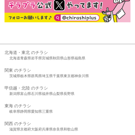
北海道・東北 のチラシ
北海道
青森県
岩手県
宮城県
秋田県
山形県
福島県
関東 のチラシ
茨城県
栃木県
群馬県
埼玉県
千葉県
東京都
神奈川県
甲信越・北陸 のチラシ
新潟県
富山県
石川県
福井県
山梨県
長野県
東海 のチラシ
岐阜県
静岡県
愛知県
三重県
関西 のチラシ
滋賀県
京都府
大阪府
兵庫県
奈良県
和歌山県