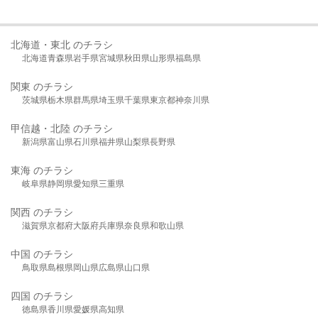
北海道・東北 のチラシ
北海道
青森県
岩手県
宮城県
秋田県
山形県
福島県
関東 のチラシ
茨城県
栃木県
群馬県
埼玉県
千葉県
東京都
神奈川県
甲信越・北陸 のチラシ
新潟県
富山県
石川県
福井県
山梨県
長野県
東海 のチラシ
岐阜県
静岡県
愛知県
三重県
関西 のチラシ
滋賀県
京都府
大阪府
兵庫県
奈良県
和歌山県
中国 のチラシ
鳥取県
島根県
岡山県
広島県
山口県
四国 のチラシ
徳島県
香川県
愛媛県
高知県