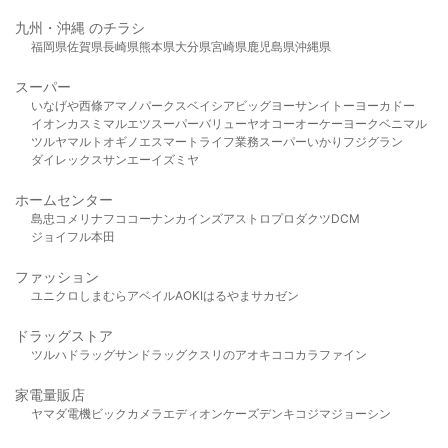
九州・沖縄 のチラシ
福岡県
佐賀県
長崎県
熊本県
大分県
宮崎県
鹿児島県
沖縄県
スーパー
いなげや
西條
アマノパークス
ベイシア
ビッグヨーサン
イトーヨーカドー
イオン
カスミ
マルエツ
スーパーバリュー
ヤオコー
オーケー
ヨークベニマル
ツルヤ
マルト
オギノ
エスマート
ライフ
業務スーパー
いかり
フジグラン
ダイレックス
サンエー
イズミヤ
ホームセンター
島忠
コメリ
ナフコ
コーナン
カインズ
アストロプロダクツ
DCM
ジョイフル本田
ファッション
ユニクロ
しまむら
アベイル
AOKI
はるやま
サカゼン
ドラッグストア
ツルハドラッグ
サンドラッグ
クスリのアオキ
ココカラファイン
家電量販店
ヤマダ電機
ビックカメラ
エディオン
ケーズデンキ
コジマ
ジョーシン