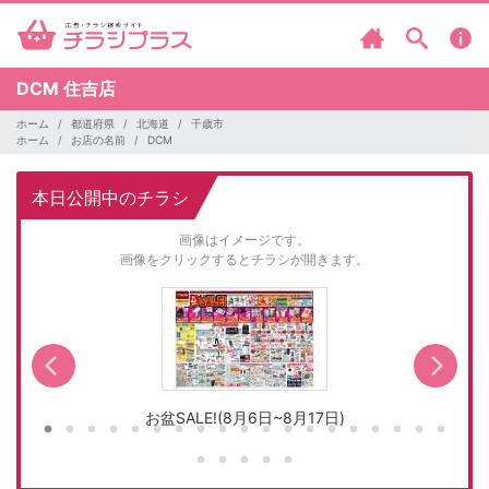
DCM
住吉店
ホーム
都道府県
北海道
千歳市
ホーム
お店の名前
DCM
本日公開中のチラシ
画像はイメージです。
画像をクリックするとチラシが開きます。
お盆SALE!(8月6日~8月17日)