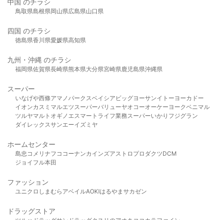
中国 のチラシ
鳥取県
島根県
岡山県
広島県
山口県
四国 のチラシ
徳島県
香川県
愛媛県
高知県
九州・沖縄 のチラシ
福岡県
佐賀県
長崎県
熊本県
大分県
宮崎県
鹿児島県
沖縄県
スーパー
いなげや
西條
アマノパークス
ベイシア
ビッグヨーサン
イトーヨーカドー
イオン
カスミ
マルエツ
スーパーバリュー
ヤオコー
オーケー
ヨークベニマル
ツルヤ
マルト
オギノ
エスマート
ライフ
業務スーパー
いかり
フジグラン
ダイレックス
サンエー
イズミヤ
ホームセンター
島忠
コメリ
ナフコ
コーナン
カインズ
アストロプロダクツ
DCM
ジョイフル本田
ファッション
ユニクロ
しまむら
アベイル
AOKI
はるやま
サカゼン
ドラッグストア