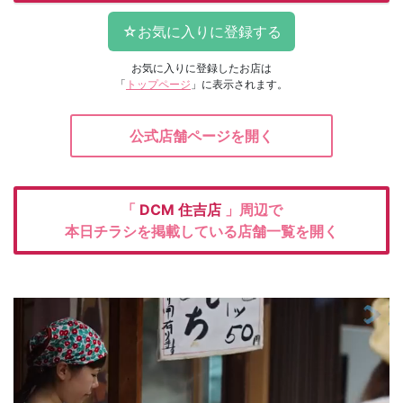
お気に入りに登録したお店は
「
トップページ
」に表示されます。
公式店舗ページを開く
「
DCM
住吉店
」周辺で
本日チラシを掲載している店舗一覧を開く