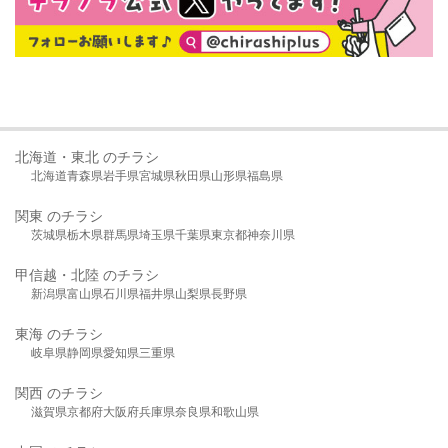
北海道・東北 のチラシ
北海道
青森県
岩手県
宮城県
秋田県
山形県
福島県
関東 のチラシ
茨城県
栃木県
群馬県
埼玉県
千葉県
東京都
神奈川県
甲信越・北陸 のチラシ
新潟県
富山県
石川県
福井県
山梨県
長野県
東海 のチラシ
岐阜県
静岡県
愛知県
三重県
関西 のチラシ
滋賀県
京都府
大阪府
兵庫県
奈良県
和歌山県