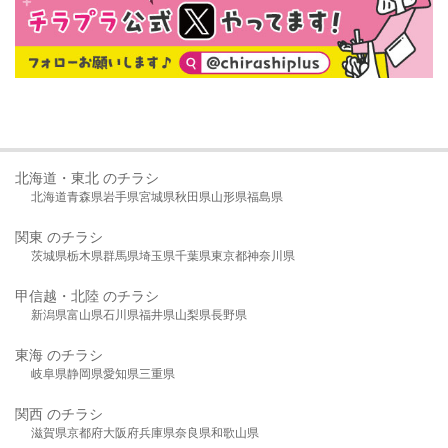
北海道・東北 のチラシ
北海道
青森県
岩手県
宮城県
秋田県
山形県
福島県
関東 のチラシ
茨城県
栃木県
群馬県
埼玉県
千葉県
東京都
神奈川県
甲信越・北陸 のチラシ
新潟県
富山県
石川県
福井県
山梨県
長野県
東海 のチラシ
岐阜県
静岡県
愛知県
三重県
関西 のチラシ
滋賀県
京都府
大阪府
兵庫県
奈良県
和歌山県