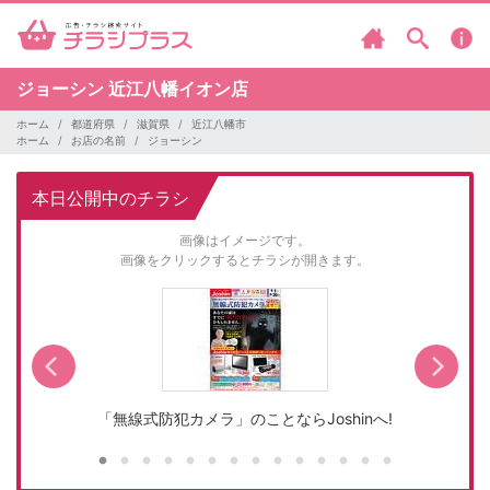
ジョーシン
近江八幡イオン店
ホーム
都道府県
滋賀県
近江八幡市
ホーム
お店の名前
ジョーシン
本日公開中のチラシ
画像はイメージです。
画像をクリックするとチラシが開きます。
「無線式防犯カメラ」のことならJoshinへ!