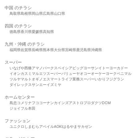
中国 のチラシ
鳥取県
島根県
岡山県
広島県
山口県
四国 のチラシ
徳島県
香川県
愛媛県
高知県
九州・沖縄 のチラシ
福岡県
佐賀県
長崎県
熊本県
大分県
宮崎県
鹿児島県
沖縄県
スーパー
いなげや
西條
アマノパークス
ベイシア
ビッグヨーサン
イトーヨーカドー
イオン
カスミ
マルエツ
スーパーバリュー
ヤオコー
オーケー
ヨークベニマル
ツルヤ
マルト
オギノ
エスマート
ライフ
業務スーパー
いかり
フジグラン
ダイレックス
サンエー
イズミヤ
ホームセンター
島忠
コメリ
ナフコ
コーナン
カインズ
アストロプロダクツ
DCM
ジョイフル本田
ファッション
ユニクロ
しまむら
アベイル
AOKI
はるやま
サカゼン