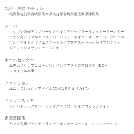
九州・沖縄 のチラシ
福岡県
佐賀県
長崎県
熊本県
大分県
宮崎県
鹿児島県
沖縄県
スーパー
いなげや
西條
アマノパークス
ベイシア
ビッグヨーサン
イトーヨーカドー
イオン
カスミ
マルエツ
スーパーバリュー
ヤオコー
オーケー
ヨークベニマル
ツルヤ
マルト
オギノ
エスマート
ライフ
業務スーパー
いかり
フジグラン
ダイレックス
サンエー
イズミヤ
ホームセンター
島忠
コメリ
ナフコ
コーナン
カインズ
アストロプロダクツ
DCM
ジョイフル本田
ファッション
ユニクロ
しまむら
アベイル
AOKI
はるやま
サカゼン
ドラッグストア
ツルハドラッグ
サンドラッグ
クスリのアオキ
ココカラファイン
家電量販店
ヤマダ電機
ビックカメラ
エディオン
ケーズデンキ
コジマ
ジョーシン