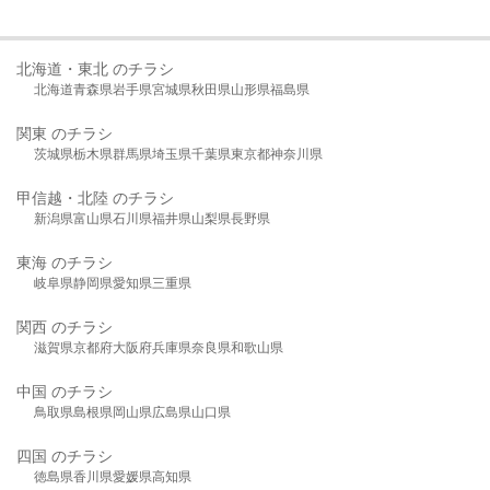
北海道・東北 のチラシ
北海道
青森県
岩手県
宮城県
秋田県
山形県
福島県
関東 のチラシ
茨城県
栃木県
群馬県
埼玉県
千葉県
東京都
神奈川県
甲信越・北陸 のチラシ
新潟県
富山県
石川県
福井県
山梨県
長野県
東海 のチラシ
岐阜県
静岡県
愛知県
三重県
関西 のチラシ
滋賀県
京都府
大阪府
兵庫県
奈良県
和歌山県
中国 のチラシ
鳥取県
島根県
岡山県
広島県
山口県
四国 のチラシ
徳島県
香川県
愛媛県
高知県