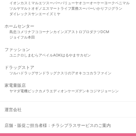
イオン
カスミ
マルエツ
スーパーバリュー
ヤオコー
オーケー
ヨークベニマル
ツルヤ
マルト
オギノ
エスマート
ライフ
業務スーパー
いかり
フジグラン
ダイレックス
サンエー
イズミヤ
ホームセンター
島忠
コメリ
ナフコ
コーナン
カインズ
アストロプロダクツ
DCM
ジョイフル本田
ファッション
ユニクロ
しまむら
アベイル
AOKI
はるやま
サカゼン
ドラッグストア
ツルハドラッグ
サンドラッグ
クスリのアオキ
ココカラファイン
家電量販店
ヤマダ電機
ビックカメラ
エディオン
ケーズデンキ
コジマ
ジョーシン
運営会社
店舗・販促ご担当者様：チラシプラスサービスのご案内