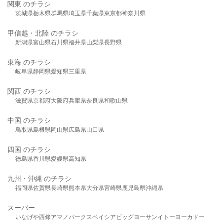
関東 のチラシ
茨城県
栃木県
群馬県
埼玉県
千葉県
東京都
神奈川県
甲信越・北陸 のチラシ
新潟県
富山県
石川県
福井県
山梨県
長野県
東海 のチラシ
岐阜県
静岡県
愛知県
三重県
関西 のチラシ
滋賀県
京都府
大阪府
兵庫県
奈良県
和歌山県
中国 のチラシ
鳥取県
島根県
岡山県
広島県
山口県
四国 のチラシ
徳島県
香川県
愛媛県
高知県
九州・沖縄 のチラシ
福岡県
佐賀県
長崎県
熊本県
大分県
宮崎県
鹿児島県
沖縄県
スーパー
いなげや
西條
アマノパークス
ベイシア
ビッグヨーサン
イトーヨーカドー