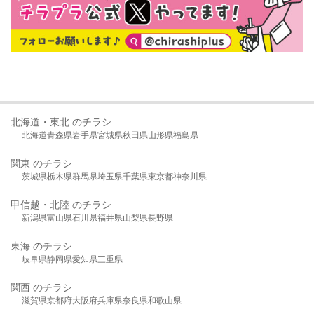
北海道・東北 のチラシ
北海道
青森県
岩手県
宮城県
秋田県
山形県
福島県
関東 のチラシ
茨城県
栃木県
群馬県
埼玉県
千葉県
東京都
神奈川県
甲信越・北陸 のチラシ
新潟県
富山県
石川県
福井県
山梨県
長野県
東海 のチラシ
岐阜県
静岡県
愛知県
三重県
関西 のチラシ
滋賀県
京都府
大阪府
兵庫県
奈良県
和歌山県