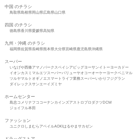
中国 のチラシ
鳥取県
島根県
岡山県
広島県
山口県
四国 のチラシ
徳島県
香川県
愛媛県
高知県
九州・沖縄 のチラシ
福岡県
佐賀県
長崎県
熊本県
大分県
宮崎県
鹿児島県
沖縄県
スーパー
いなげや
西條
アマノパークス
ベイシア
ビッグヨーサン
イトーヨーカドー
イオン
カスミ
マルエツ
スーパーバリュー
ヤオコー
オーケー
ヨークベニマル
ツルヤ
マルト
オギノ
エスマート
ライフ
業務スーパー
いかり
フジグラン
ダイレックス
サンエー
イズミヤ
ホームセンター
島忠
コメリ
ナフコ
コーナン
カインズ
アストロプロダクツ
DCM
ジョイフル本田
ファッション
ユニクロ
しまむら
アベイル
AOKI
はるやま
サカゼン
ドラッグストア