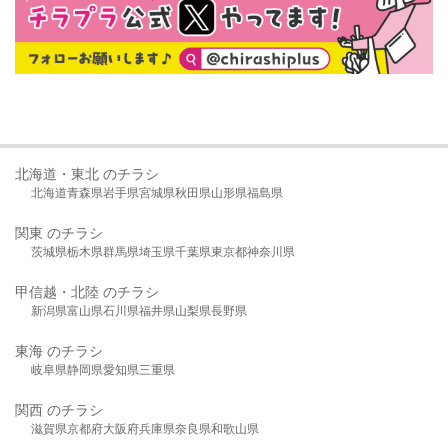
北海道・東北 のチラシ
北海道
青森県
岩手県
宮城県
秋田県
山形県
福島県
関東 のチラシ
茨城県
栃木県
群馬県
埼玉県
千葉県
東京都
神奈川県
甲信越・北陸 のチラシ
新潟県
富山県
石川県
福井県
山梨県
長野県
東海 のチラシ
岐阜県
静岡県
愛知県
三重県
関西 のチラシ
滋賀県
京都府
大阪府
兵庫県
奈良県
和歌山県