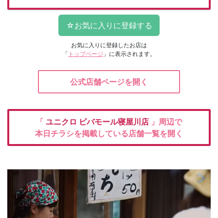
お気に入りに登録したお店は
「
トップページ
」に表示されます。
公式店舗ページを開く
「
ユニクロ
ビバモール寝屋川店
」周辺で
本日チラシを掲載している店舗一覧を開く