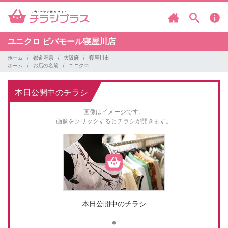
ユニクロ
ビバモール寝屋川店
ホーム
都道府県
大阪府
寝屋川市
ホーム
お店の名前
ユニクロ
本日公開中のチラシ
画像はイメージです。
画像をクリックするとチラシが開きます。
本日公開中のチラシ