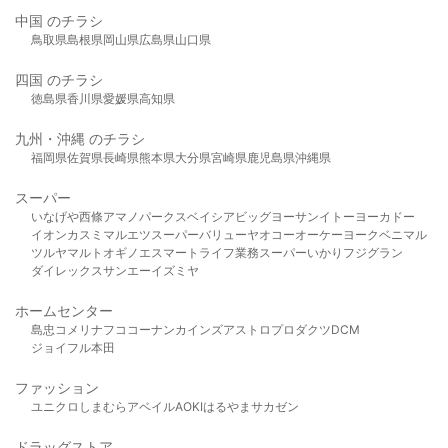
中国 のチラシ
鳥取県
島根県
岡山県
広島県
山口県
四国 のチラシ
徳島県
香川県
愛媛県
高知県
九州・沖縄 のチラシ
福岡県
佐賀県
長崎県
熊本県
大分県
宮崎県
鹿児島県
沖縄県
スーパー
いなげや
西條
アマノパークス
ベイシア
ビッグヨーサン
イトーヨーカドー
イオン
カスミ
マルエツ
スーパーバリュー
ヤオコー
オーケー
ヨークベニマル
ツルヤ
マルト
オギノ
エスマート
ライフ
業務スーパー
いかり
フジグラン
ダイレックス
サンエー
イズミヤ
ホームセンター
島忠
コメリ
ナフコ
コーナン
カインズ
アストロプロダクツ
DCM
ジョイフル本田
ファッション
ユニクロ
しまむら
アベイル
AOKI
はるやま
サカゼン
ドラッグストア