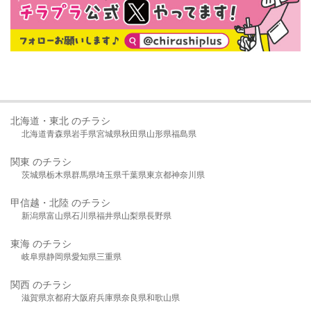
北海道・東北 のチラシ
北海道
青森県
岩手県
宮城県
秋田県
山形県
福島県
関東 のチラシ
茨城県
栃木県
群馬県
埼玉県
千葉県
東京都
神奈川県
甲信越・北陸 のチラシ
新潟県
富山県
石川県
福井県
山梨県
長野県
東海 のチラシ
岐阜県
静岡県
愛知県
三重県
関西 のチラシ
滋賀県
京都府
大阪府
兵庫県
奈良県
和歌山県