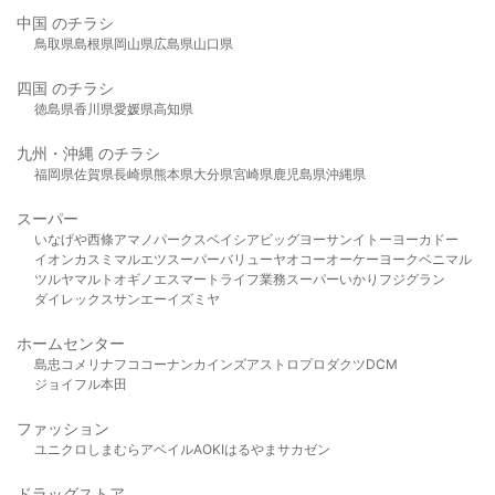
中国 のチラシ
鳥取県
島根県
岡山県
広島県
山口県
四国 のチラシ
徳島県
香川県
愛媛県
高知県
九州・沖縄 のチラシ
福岡県
佐賀県
長崎県
熊本県
大分県
宮崎県
鹿児島県
沖縄県
スーパー
いなげや
西條
アマノパークス
ベイシア
ビッグヨーサン
イトーヨーカドー
イオン
カスミ
マルエツ
スーパーバリュー
ヤオコー
オーケー
ヨークベニマル
ツルヤ
マルト
オギノ
エスマート
ライフ
業務スーパー
いかり
フジグラン
ダイレックス
サンエー
イズミヤ
ホームセンター
島忠
コメリ
ナフコ
コーナン
カインズ
アストロプロダクツ
DCM
ジョイフル本田
ファッション
ユニクロ
しまむら
アベイル
AOKI
はるやま
サカゼン
ドラッグストア