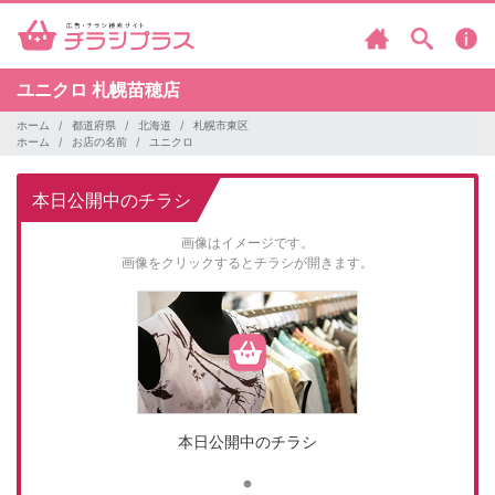
ユニクロ
札幌苗穂店
ホーム
都道府県
北海道
札幌市東区
ホーム
お店の名前
ユニクロ
本日公開中のチラシ
画像はイメージです。
画像をクリックするとチラシが開きます。
本日公開中のチラシ