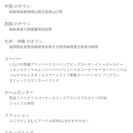
中国 のチラシ
鳥取県
島根県
岡山県
広島県
山口県
四国 のチラシ
徳島県
香川県
愛媛県
高知県
九州・沖縄 のチラシ
福岡県
佐賀県
長崎県
熊本県
大分県
宮崎県
鹿児島県
沖縄県
スーパー
いなげや
西條
アマノパークス
ベイシア
ビッグヨーサン
イトーヨーカドー
イオン
カスミ
マルエツ
スーパーバリュー
ヤオコー
オーケー
ヨークベニマル
ツルヤ
マルト
オギノ
エスマート
ライフ
業務スーパー
いかり
フジグラン
ダイレックス
サンエー
イズミヤ
ホームセンター
島忠
コメリ
ナフコ
コーナン
カインズ
アストロプロダクツ
DCM
ジョイフル本田
ファッション
ユニクロ
しまむら
アベイル
AOKI
はるやま
サカゼン
ドラッグストア