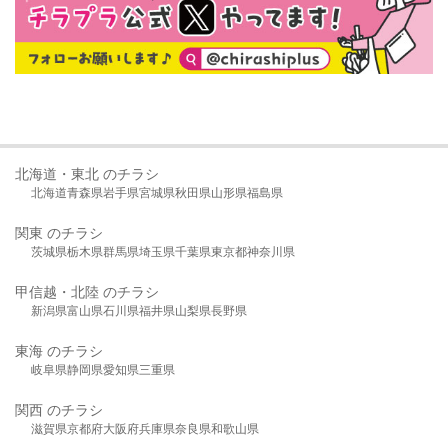
北海道・東北 のチラシ
北海道
青森県
岩手県
宮城県
秋田県
山形県
福島県
関東 のチラシ
茨城県
栃木県
群馬県
埼玉県
千葉県
東京都
神奈川県
甲信越・北陸 のチラシ
新潟県
富山県
石川県
福井県
山梨県
長野県
東海 のチラシ
岐阜県
静岡県
愛知県
三重県
関西 のチラシ
滋賀県
京都府
大阪府
兵庫県
奈良県
和歌山県