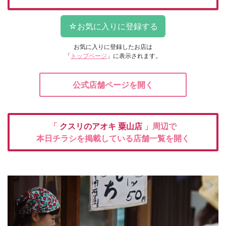
お気に入りに登録したお店は
「
トップページ
」に表示されます。
公式店舗ページを開く
「
クスリのアオキ
粟山店
」周辺で
本日チラシを掲載している店舗一覧を開く