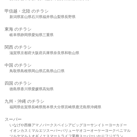
甲信越・北陸 のチラシ
新潟県
富山県
石川県
福井県
山梨県
長野県
東海 のチラシ
岐阜県
静岡県
愛知県
三重県
関西 のチラシ
滋賀県
京都府
大阪府
兵庫県
奈良県
和歌山県
中国 のチラシ
鳥取県
島根県
岡山県
広島県
山口県
四国 のチラシ
徳島県
香川県
愛媛県
高知県
九州・沖縄 のチラシ
福岡県
佐賀県
長崎県
熊本県
大分県
宮崎県
鹿児島県
沖縄県
スーパー
いなげや
西條
アマノパークス
ベイシア
ビッグヨーサン
イトーヨーカドー
イオン
カスミ
マルエツ
スーパーバリュー
ヤオコー
オーケー
ヨークベニマル
ツルヤ
マルト
オギノ
エスマート
ライフ
業務スーパー
いかり
フジグラン