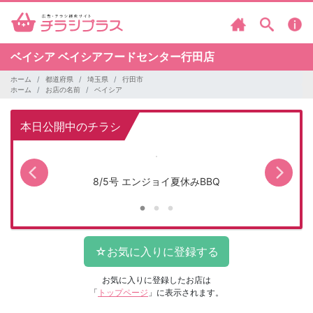
ベイシア
ベイシアフードセンター行田店
ホーム
都道府県
埼玉県
行田市
ホーム
お店の名前
ベイシア
本日公開中のチラシ
8/5号 エンジョイ夏休みBBQ
お気に入りに登録したお店は
「
トップページ
」に表示されます。