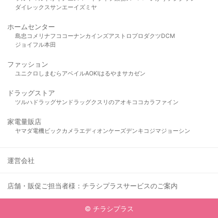
ダイレックス
サンエー
イズミヤ
ホームセンター
島忠
コメリ
ナフコ
コーナン
カインズ
アストロプロダクツ
DCM
ジョイフル本田
ファッション
ユニクロ
しまむら
アベイル
AOKI
はるやま
サカゼン
ドラッグストア
ツルハドラッグ
サンドラッグ
クスリのアオキ
ココカラファイン
家電量販店
ヤマダ電機
ビックカメラ
エディオン
ケーズデンキ
コジマ
ジョーシン
運営会社
店舗・販促ご担当者様：チラシプラスサービスのご案内
© チラシプラス