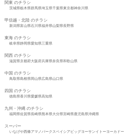
関東 のチラシ
茨城県
栃木県
群馬県
埼玉県
千葉県
東京都
神奈川県
甲信越・北陸 のチラシ
新潟県
富山県
石川県
福井県
山梨県
長野県
東海 のチラシ
岐阜県
静岡県
愛知県
三重県
関西 のチラシ
滋賀県
京都府
大阪府
兵庫県
奈良県
和歌山県
中国 のチラシ
鳥取県
島根県
岡山県
広島県
山口県
四国 のチラシ
徳島県
香川県
愛媛県
高知県
九州・沖縄 のチラシ
福岡県
佐賀県
長崎県
熊本県
大分県
宮崎県
鹿児島県
沖縄県
スーパー
いなげや
西條
アマノパークス
ベイシア
ビッグヨーサン
イトーヨーカドー