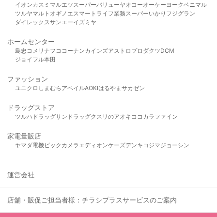
イオン
カスミ
マルエツ
スーパーバリュー
ヤオコー
オーケー
ヨークベニマル
ツルヤ
マルト
オギノ
エスマート
ライフ
業務スーパー
いかり
フジグラン
ダイレックス
サンエー
イズミヤ
ホームセンター
島忠
コメリ
ナフコ
コーナン
カインズ
アストロプロダクツ
DCM
ジョイフル本田
ファッション
ユニクロ
しまむら
アベイル
AOKI
はるやま
サカゼン
ドラッグストア
ツルハドラッグ
サンドラッグ
クスリのアオキ
ココカラファイン
家電量販店
ヤマダ電機
ビックカメラ
エディオン
ケーズデンキ
コジマ
ジョーシン
運営会社
店舗・販促ご担当者様：チラシプラスサービスのご案内