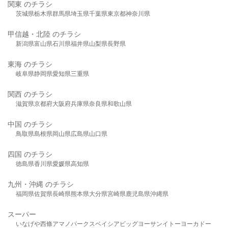
関東 のチラシ
茨城県
栃木県
群馬県
埼玉県
千葉県
東京都
神奈川県
甲信越・北陸 のチラシ
新潟県
富山県
石川県
福井県
山梨県
長野県
東海 のチラシ
岐阜県
静岡県
愛知県
三重県
関西 のチラシ
滋賀県
京都府
大阪府
兵庫県
奈良県
和歌山県
中国 のチラシ
鳥取県
島根県
岡山県
広島県
山口県
四国 のチラシ
徳島県
香川県
愛媛県
高知県
九州・沖縄 のチラシ
福岡県
佐賀県
長崎県
熊本県
大分県
宮崎県
鹿児島県
沖縄県
スーパー
いなげや
西條
アマノパークス
ベイシア
ビッグヨーサン
イトーヨーカドー