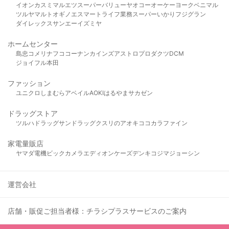
イオン
カスミ
マルエツ
スーパーバリュー
ヤオコー
オーケー
ヨークベニマル
ツルヤ
マルト
オギノ
エスマート
ライフ
業務スーパー
いかり
フジグラン
ダイレックス
サンエー
イズミヤ
ホームセンター
島忠
コメリ
ナフコ
コーナン
カインズ
アストロプロダクツ
DCM
ジョイフル本田
ファッション
ユニクロ
しまむら
アベイル
AOKI
はるやま
サカゼン
ドラッグストア
ツルハドラッグ
サンドラッグ
クスリのアオキ
ココカラファイン
家電量販店
ヤマダ電機
ビックカメラ
エディオン
ケーズデンキ
コジマ
ジョーシン
運営会社
店舗・販促ご担当者様：チラシプラスサービスのご案内