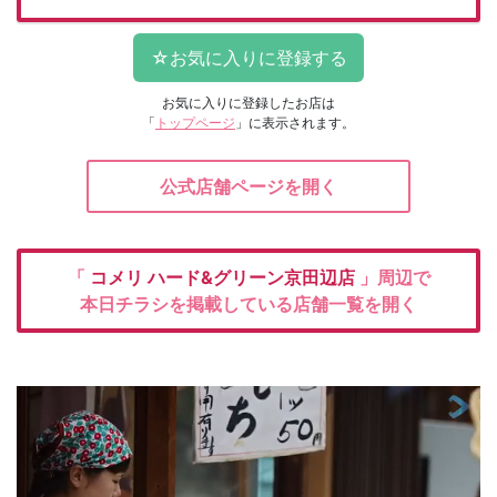
お気に入りに登録したお店は
「
トップページ
」に表示されます。
公式店舗ページを開く
「
コメリ
ハード&グリーン京田辺店
」周辺で
本日チラシを掲載している店舗一覧を開く