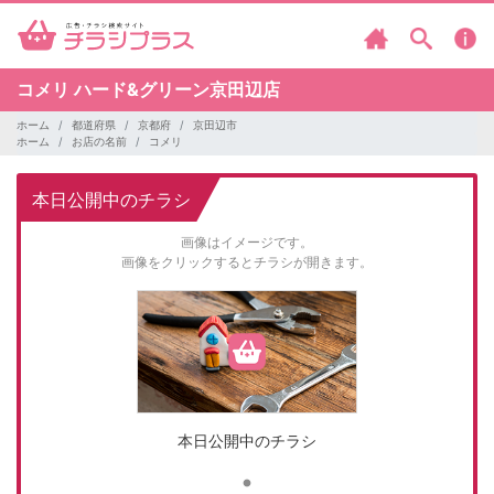
コメリ
ハード&グリーン京田辺店
ホーム
都道府県
京都府
京田辺市
ホーム
お店の名前
コメリ
本日公開中のチラシ
画像はイメージです。
画像をクリックするとチラシが開きます。
本日公開中のチラシ