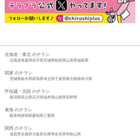
北海道・東北 のチラシ
北海道
青森県
岩手県
宮城県
秋田県
山形県
福島県
関東 のチラシ
茨城県
栃木県
群馬県
埼玉県
千葉県
東京都
神奈川県
甲信越・北陸 のチラシ
新潟県
富山県
石川県
福井県
山梨県
長野県
東海 のチラシ
岐阜県
静岡県
愛知県
三重県
関西 のチラシ
滋賀県
京都府
大阪府
兵庫県
奈良県
和歌山県