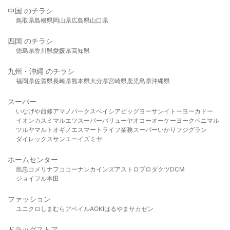
中国 のチラシ
鳥取県
島根県
岡山県
広島県
山口県
四国 のチラシ
徳島県
香川県
愛媛県
高知県
九州・沖縄 のチラシ
福岡県
佐賀県
長崎県
熊本県
大分県
宮崎県
鹿児島県
沖縄県
スーパー
いなげや
西條
アマノパークス
ベイシア
ビッグヨーサン
イトーヨーカドー
イオン
カスミ
マルエツ
スーパーバリュー
ヤオコー
オーケー
ヨークベニマル
ツルヤ
マルト
オギノ
エスマート
ライフ
業務スーパー
いかり
フジグラン
ダイレックス
サンエー
イズミヤ
ホームセンター
島忠
コメリ
ナフコ
コーナン
カインズ
アストロプロダクツ
DCM
ジョイフル本田
ファッション
ユニクロ
しまむら
アベイル
AOKI
はるやま
サカゼン
ドラッグストア