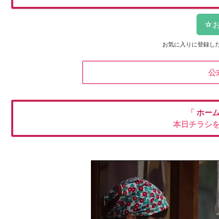
お気に入りに登録し
公
「
ホー
本日チラシ