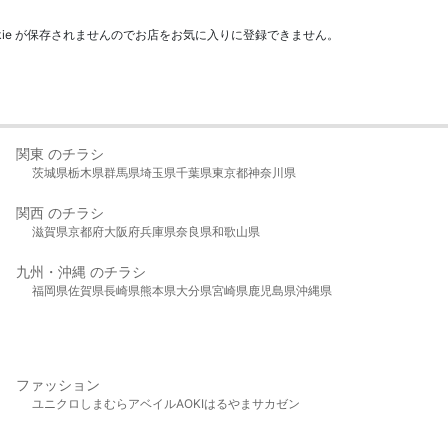
kie が保存されませんのでお店をお気に入りに登録できません。
関東 のチラシ
茨城県
栃木県
群馬県
埼玉県
千葉県
東京都
神奈川県
関西 のチラシ
滋賀県
京都府
大阪府
兵庫県
奈良県
和歌山県
九州・沖縄 のチラシ
福岡県
佐賀県
長崎県
熊本県
大分県
宮崎県
鹿児島県
沖縄県
ファッション
ユニクロ
しまむら
アベイル
AOKI
はるやま
サカゼン