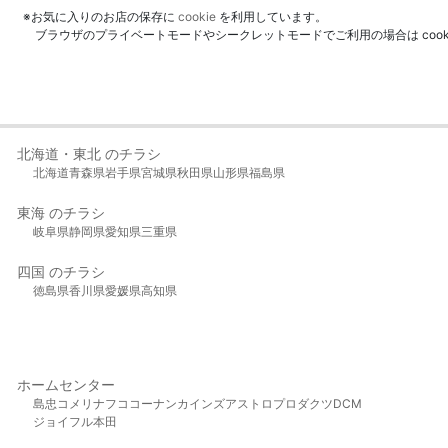
※お気に入りのお店の保存に
cookie
を利用しています。
ブラウザのプライベートモードやシークレットモードでご利用の場合は coo
北海道・東北 のチラシ
北海道
青森県
岩手県
宮城県
秋田県
山形県
福島県
東海 のチラシ
岐阜県
静岡県
愛知県
三重県
四国 のチラシ
徳島県
香川県
愛媛県
高知県
ホームセンター
島忠
コメリ
ナフコ
コーナン
カインズ
アストロプロダクツ
DCM
ジョイフル本田