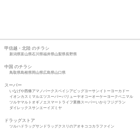
甲信越・北陸 のチラシ
新潟県
富山県
石川県
福井県
山梨県
長野県
中国 のチラシ
鳥取県
島根県
岡山県
広島県
山口県
スーパー
いなげや
西條
アマノパークス
ベイシア
ビッグヨーサン
イトーヨーカドー
イオン
カスミ
マルエツ
スーパーバリュー
ヤオコー
オーケー
ヨークベニマル
ツルヤ
マルト
オギノ
エスマート
ライフ
業務スーパー
いかり
フジグラン
ダイレックス
サンエー
イズミヤ
ドラッグストア
ツルハドラッグ
サンドラッグ
クスリのアオキ
ココカラファイン