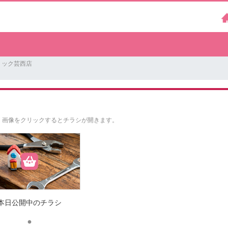
トック芸西店
。
画像をクリックするとチラシが開きます。
本日公開中のチラシ