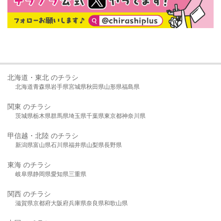
北海道・東北 のチラシ
北海道
青森県
岩手県
宮城県
秋田県
山形県
福島県
関東 のチラシ
茨城県
栃木県
群馬県
埼玉県
千葉県
東京都
神奈川県
甲信越・北陸 のチラシ
新潟県
富山県
石川県
福井県
山梨県
長野県
東海 のチラシ
岐阜県
静岡県
愛知県
三重県
関西 のチラシ
滋賀県
京都府
大阪府
兵庫県
奈良県
和歌山県