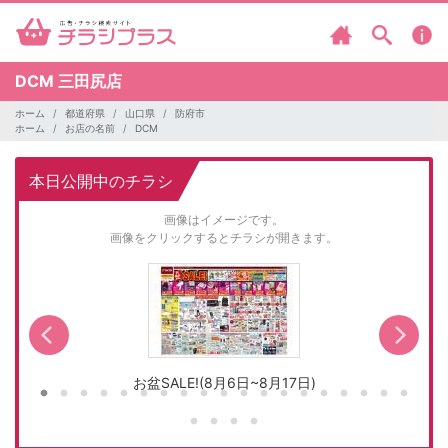
DCM
三田尻店
ホーム
都道府県
山口県
防府市
ホーム
お店の名前
DCM
本日公開中のチラシ
画像はイメージです。
画像をクリックするとチラシが開きます。
お盆SALE!(8月6日~8月17日)