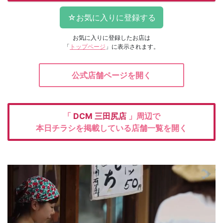
お気に入りに登録したお店は
「
トップページ
」に表示されます。
公式店舗ページを開く
「
DCM
三田尻店
」周辺で
本日チラシを掲載している店舗一覧を開く