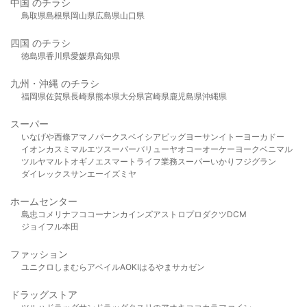
中国 のチラシ
鳥取県
島根県
岡山県
広島県
山口県
四国 のチラシ
徳島県
香川県
愛媛県
高知県
九州・沖縄 のチラシ
福岡県
佐賀県
長崎県
熊本県
大分県
宮崎県
鹿児島県
沖縄県
スーパー
いなげや
西條
アマノパークス
ベイシア
ビッグヨーサン
イトーヨーカドー
イオン
カスミ
マルエツ
スーパーバリュー
ヤオコー
オーケー
ヨークベニマル
ツルヤ
マルト
オギノ
エスマート
ライフ
業務スーパー
いかり
フジグラン
ダイレックス
サンエー
イズミヤ
ホームセンター
島忠
コメリ
ナフコ
コーナン
カインズ
アストロプロダクツ
DCM
ジョイフル本田
ファッション
ユニクロ
しまむら
アベイル
AOKI
はるやま
サカゼン
ドラッグストア