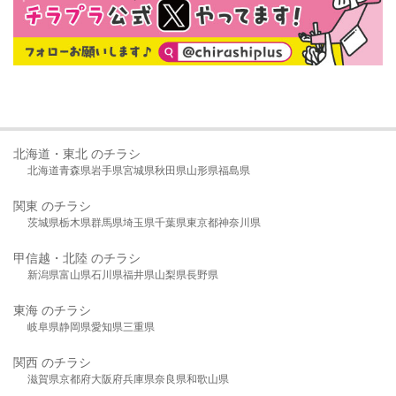
北海道・東北 のチラシ
北海道
青森県
岩手県
宮城県
秋田県
山形県
福島県
関東 のチラシ
茨城県
栃木県
群馬県
埼玉県
千葉県
東京都
神奈川県
甲信越・北陸 のチラシ
新潟県
富山県
石川県
福井県
山梨県
長野県
東海 のチラシ
岐阜県
静岡県
愛知県
三重県
関西 のチラシ
滋賀県
京都府
大阪府
兵庫県
奈良県
和歌山県