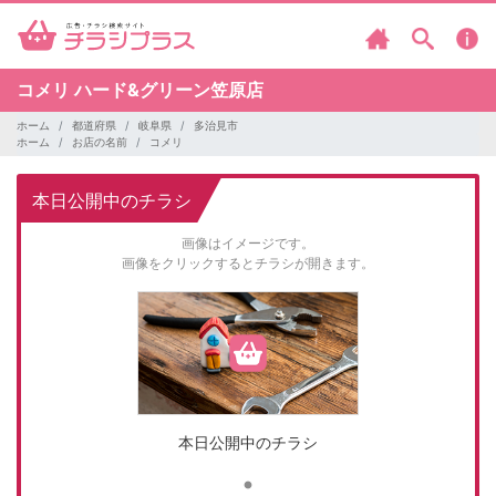
コメリ
ハード&グリーン笠原店
ホーム
都道府県
岐阜県
多治見市
ホーム
お店の名前
コメリ
本日公開中のチラシ
画像はイメージです。
画像をクリックするとチラシが開きます。
本日公開中のチラシ