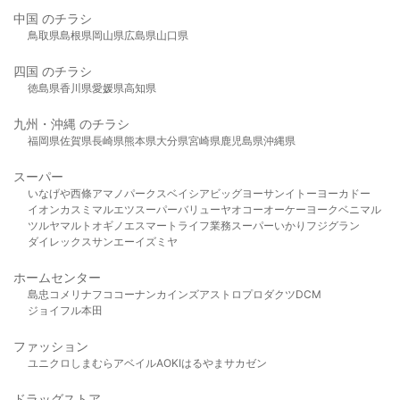
中国 のチラシ
鳥取県
島根県
岡山県
広島県
山口県
四国 のチラシ
徳島県
香川県
愛媛県
高知県
九州・沖縄 のチラシ
福岡県
佐賀県
長崎県
熊本県
大分県
宮崎県
鹿児島県
沖縄県
スーパー
いなげや
西條
アマノパークス
ベイシア
ビッグヨーサン
イトーヨーカドー
イオン
カスミ
マルエツ
スーパーバリュー
ヤオコー
オーケー
ヨークベニマル
ツルヤ
マルト
オギノ
エスマート
ライフ
業務スーパー
いかり
フジグラン
ダイレックス
サンエー
イズミヤ
ホームセンター
島忠
コメリ
ナフコ
コーナン
カインズ
アストロプロダクツ
DCM
ジョイフル本田
ファッション
ユニクロ
しまむら
アベイル
AOKI
はるやま
サカゼン
ドラッグストア