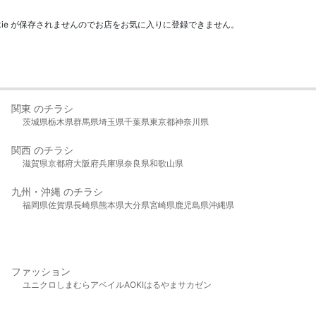
kie が保存されませんのでお店をお気に入りに登録できません。
関東 のチラシ
茨城県
栃木県
群馬県
埼玉県
千葉県
東京都
神奈川県
関西 のチラシ
滋賀県
京都府
大阪府
兵庫県
奈良県
和歌山県
九州・沖縄 のチラシ
福岡県
佐賀県
長崎県
熊本県
大分県
宮崎県
鹿児島県
沖縄県
ファッション
ユニクロ
しまむら
アベイル
AOKI
はるやま
サカゼン