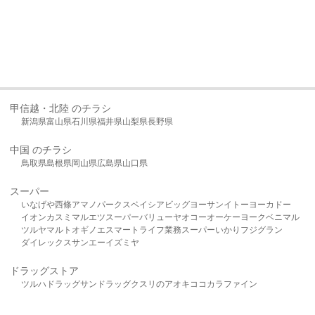
甲信越・北陸 のチラシ
新潟県
富山県
石川県
福井県
山梨県
長野県
中国 のチラシ
鳥取県
島根県
岡山県
広島県
山口県
スーパー
いなげや
西條
アマノパークス
ベイシア
ビッグヨーサン
イトーヨーカドー
イオン
カスミ
マルエツ
スーパーバリュー
ヤオコー
オーケー
ヨークベニマル
ツルヤ
マルト
オギノ
エスマート
ライフ
業務スーパー
いかり
フジグラン
ダイレックス
サンエー
イズミヤ
ドラッグストア
ツルハドラッグ
サンドラッグ
クスリのアオキ
ココカラファイン