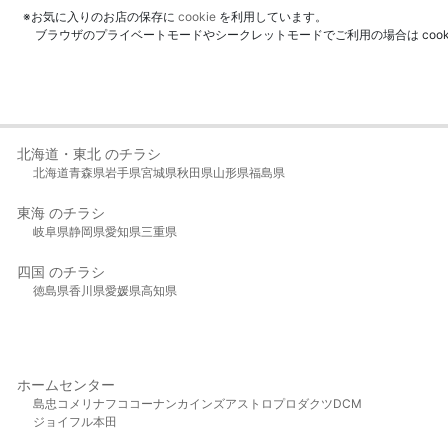
※お気に入りのお店の保存に
cookie
を利用しています。
ブラウザのプライベートモードやシークレットモードでご利用の場合は coo
北海道・東北 のチラシ
北海道
青森県
岩手県
宮城県
秋田県
山形県
福島県
東海 のチラシ
岐阜県
静岡県
愛知県
三重県
四国 のチラシ
徳島県
香川県
愛媛県
高知県
ホームセンター
島忠
コメリ
ナフコ
コーナン
カインズ
アストロプロダクツ
DCM
ジョイフル本田