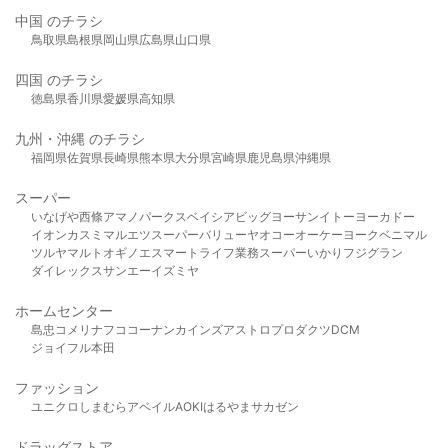
中国 のチラシ
鳥取県
島根県
岡山県
広島県
山口県
四国 のチラシ
徳島県
香川県
愛媛県
高知県
九州・沖縄 のチラシ
福岡県
佐賀県
長崎県
熊本県
大分県
宮崎県
鹿児島県
沖縄県
スーパー
いなげや
西條
アマノパークス
ベイシア
ビッグヨーサン
イトーヨーカドー
イオン
カスミ
マルエツ
スーパーバリュー
ヤオコー
オーケー
ヨークベニマル
ツルヤ
マルト
オギノ
エスマート
ライフ
業務スーパー
いかり
フジグラン
ダイレックス
サンエー
イズミヤ
ホームセンター
島忠
コメリ
ナフコ
コーナン
カインズ
アストロプロダクツ
DCM
ジョイフル本田
ファッション
ユニクロ
しまむら
アベイル
AOKI
はるやま
サカゼン
ドラッグストア