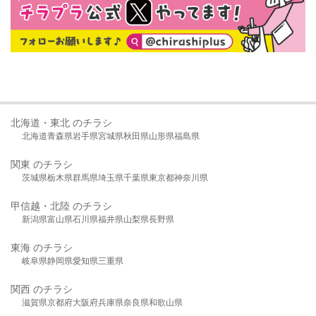
北海道・東北 のチラシ
北海道
青森県
岩手県
宮城県
秋田県
山形県
福島県
関東 のチラシ
茨城県
栃木県
群馬県
埼玉県
千葉県
東京都
神奈川県
甲信越・北陸 のチラシ
新潟県
富山県
石川県
福井県
山梨県
長野県
東海 のチラシ
岐阜県
静岡県
愛知県
三重県
関西 のチラシ
滋賀県
京都府
大阪府
兵庫県
奈良県
和歌山県