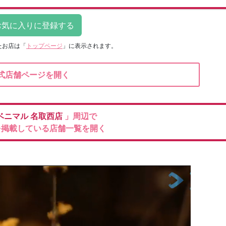
たお店は
「
トップページ
」に表示されます。
式店舗ページを開く
ベニマル
名取西店
」周辺で
を掲載している店舗一覧を開く