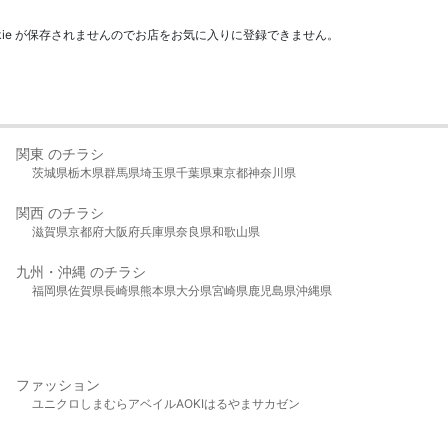
kie が保存されませんのでお店をお気に入りに登録できません。
関東 のチラシ
茨城県
栃木県
群馬県
埼玉県
千葉県
東京都
神奈川県
関西 のチラシ
滋賀県
京都府
大阪府
兵庫県
奈良県
和歌山県
九州・沖縄 のチラシ
福岡県
佐賀県
長崎県
熊本県
大分県
宮崎県
鹿児島県
沖縄県
ファッション
ユニクロ
しまむら
アベイル
AOKI
はるやま
サカゼン