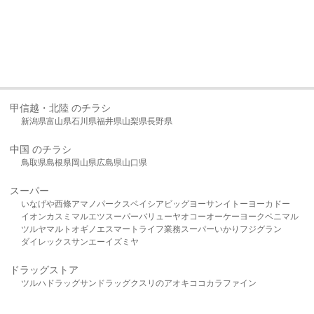
甲信越・北陸 のチラシ
新潟県
富山県
石川県
福井県
山梨県
長野県
中国 のチラシ
鳥取県
島根県
岡山県
広島県
山口県
スーパー
いなげや
西條
アマノパークス
ベイシア
ビッグヨーサン
イトーヨーカドー
イオン
カスミ
マルエツ
スーパーバリュー
ヤオコー
オーケー
ヨークベニマル
ツルヤ
マルト
オギノ
エスマート
ライフ
業務スーパー
いかり
フジグラン
ダイレックス
サンエー
イズミヤ
ドラッグストア
ツルハドラッグ
サンドラッグ
クスリのアオキ
ココカラファイン