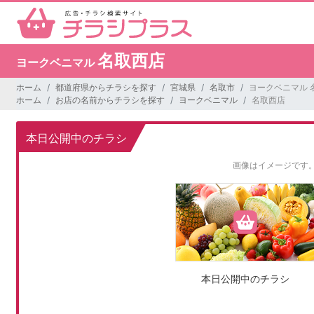
名取西店
ヨークベニマル
ホーム
都道府県からチラシを探す
宮城県
名取市
ヨークベニマル 
ホーム
お店の名前からチラシを探す
ヨークベニマル
名取西店
本日公開中のチラシ
画像はイメージです
本日公開中のチラシ