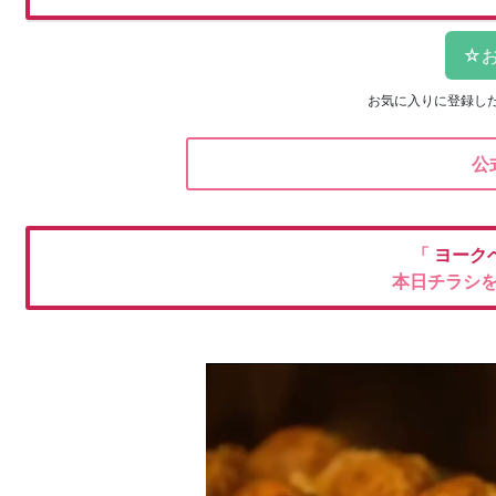
お気に入りに登録し
公
「
ヨーク
本日チラシ