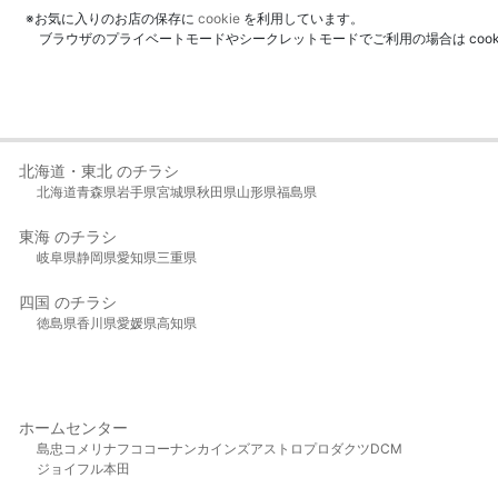
※お気に入りのお店の保存に
cookie
を利用しています。
ブラウザのプライベートモードやシークレットモードでご利用の場合は coo
北海道・東北 のチラシ
北海道
青森県
岩手県
宮城県
秋田県
山形県
福島県
東海 のチラシ
岐阜県
静岡県
愛知県
三重県
四国 のチラシ
徳島県
香川県
愛媛県
高知県
ホームセンター
島忠
コメリ
ナフコ
コーナン
カインズ
アストロプロダクツ
DCM
ジョイフル本田