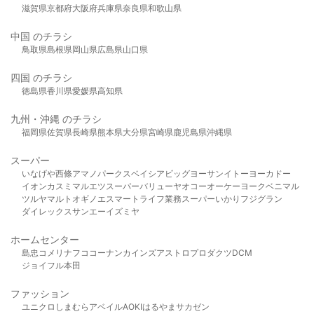
滋賀県
京都府
大阪府
兵庫県
奈良県
和歌山県
中国 のチラシ
鳥取県
島根県
岡山県
広島県
山口県
四国 のチラシ
徳島県
香川県
愛媛県
高知県
九州・沖縄 のチラシ
福岡県
佐賀県
長崎県
熊本県
大分県
宮崎県
鹿児島県
沖縄県
スーパー
いなげや
西條
アマノパークス
ベイシア
ビッグヨーサン
イトーヨーカドー
イオン
カスミ
マルエツ
スーパーバリュー
ヤオコー
オーケー
ヨークベニマル
ツルヤ
マルト
オギノ
エスマート
ライフ
業務スーパー
いかり
フジグラン
ダイレックス
サンエー
イズミヤ
ホームセンター
島忠
コメリ
ナフコ
コーナン
カインズ
アストロプロダクツ
DCM
ジョイフル本田
ファッション
ユニクロ
しまむら
アベイル
AOKI
はるやま
サカゼン