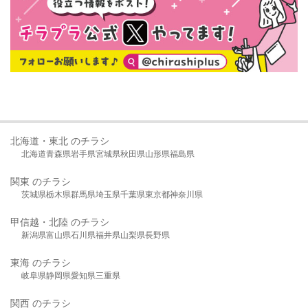
北海道・東北 のチラシ
北海道
青森県
岩手県
宮城県
秋田県
山形県
福島県
関東 のチラシ
茨城県
栃木県
群馬県
埼玉県
千葉県
東京都
神奈川県
甲信越・北陸 のチラシ
新潟県
富山県
石川県
福井県
山梨県
長野県
東海 のチラシ
岐阜県
静岡県
愛知県
三重県
関西 のチラシ