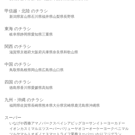
甲信越・北陸 のチラシ
新潟県
富山県
石川県
福井県
山梨県
長野県
東海 のチラシ
岐阜県
静岡県
愛知県
三重県
関西 のチラシ
滋賀県
京都府
大阪府
兵庫県
奈良県
和歌山県
中国 のチラシ
鳥取県
島根県
岡山県
広島県
山口県
四国 のチラシ
徳島県
香川県
愛媛県
高知県
九州・沖縄 のチラシ
福岡県
佐賀県
長崎県
熊本県
大分県
宮崎県
鹿児島県
沖縄県
スーパー
いなげや
西條
アマノパークス
ベイシア
ビッグヨーサン
イトーヨーカドー
イオン
カスミ
マルエツ
スーパーバリュー
ヤオコー
オーケー
ヨークベニマル
ツルヤ
マルト
オギノ
エスマート
ライフ
業務スーパー
いかり
フジグラン