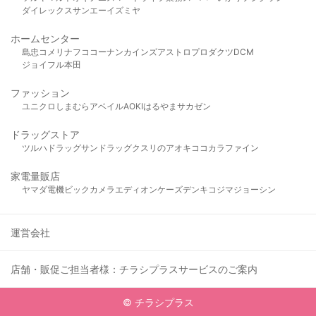
ダイレックス
サンエー
イズミヤ
ホームセンター
島忠
コメリ
ナフコ
コーナン
カインズ
アストロプロダクツ
DCM
ジョイフル本田
ファッション
ユニクロ
しまむら
アベイル
AOKI
はるやま
サカゼン
ドラッグストア
ツルハドラッグ
サンドラッグ
クスリのアオキ
ココカラファイン
家電量販店
ヤマダ電機
ビックカメラ
エディオン
ケーズデンキ
コジマ
ジョーシン
運営会社
店舗・販促ご担当者様：チラシプラスサービスのご案内
© チラシプラス