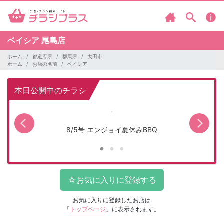
ベイシア
尾島店
ホーム
都道府県
群馬県
太田市
ホーム
お店の名前
ベイシア
本日公開中のチラシ
8/5号 エンジョイ夏休みBBQ
お気に入りに登録したお店は
「
トップページ
」に表示されます。