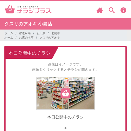
クスリのアオキ
小島店
ホーム
都道府県
石川県
七尾市
ホーム
お店の名前
クスリのアオキ
本日公開中のチラシ
画像はイメージです。
画像をクリックするとチラシが開きます。
本日公開中のチラシ