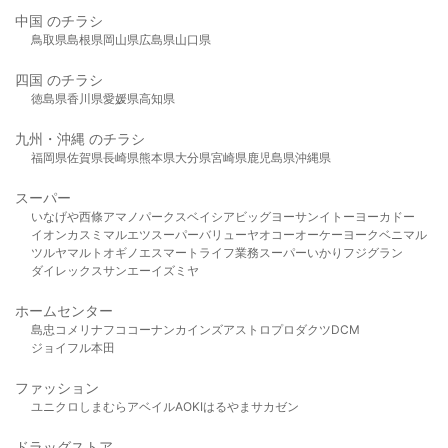
中国 のチラシ
鳥取県
島根県
岡山県
広島県
山口県
四国 のチラシ
徳島県
香川県
愛媛県
高知県
九州・沖縄 のチラシ
福岡県
佐賀県
長崎県
熊本県
大分県
宮崎県
鹿児島県
沖縄県
スーパー
いなげや
西條
アマノパークス
ベイシア
ビッグヨーサン
イトーヨーカドー
イオン
カスミ
マルエツ
スーパーバリュー
ヤオコー
オーケー
ヨークベニマル
ツルヤ
マルト
オギノ
エスマート
ライフ
業務スーパー
いかり
フジグラン
ダイレックス
サンエー
イズミヤ
ホームセンター
島忠
コメリ
ナフコ
コーナン
カインズ
アストロプロダクツ
DCM
ジョイフル本田
ファッション
ユニクロ
しまむら
アベイル
AOKI
はるやま
サカゼン
ドラッグストア