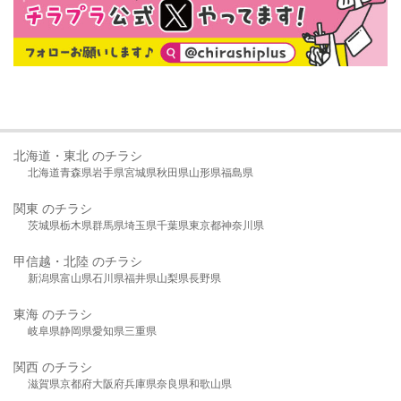
北海道・東北 のチラシ
北海道
青森県
岩手県
宮城県
秋田県
山形県
福島県
関東 のチラシ
茨城県
栃木県
群馬県
埼玉県
千葉県
東京都
神奈川県
甲信越・北陸 のチラシ
新潟県
富山県
石川県
福井県
山梨県
長野県
東海 のチラシ
岐阜県
静岡県
愛知県
三重県
関西 のチラシ
滋賀県
京都府
大阪府
兵庫県
奈良県
和歌山県