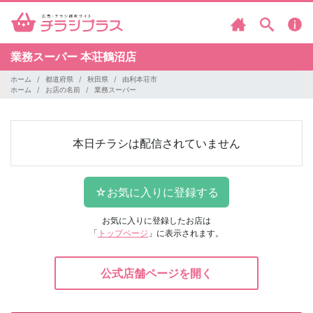
業務スーパー
本荘鶴沼店
ホーム
都道府県
秋田県
由利本荘市
ホーム
お店の名前
業務スーパー
本日チラシは配信されていません
お気に入りに登録したお店は
「
トップページ
」に表示されます。
公式店舗ページを開く