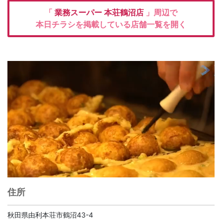
「
業務スーパー
本荘鶴沼店
」周辺で
本日チラシを掲載している店舗一覧を開く
住所
秋田県由利本荘市鶴沼43-4