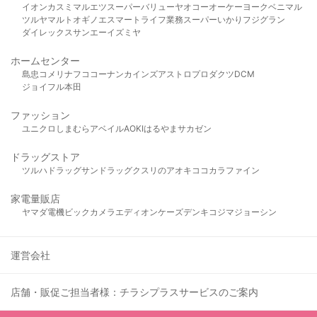
イオン
カスミ
マルエツ
スーパーバリュー
ヤオコー
オーケー
ヨークベニマル
ツルヤ
マルト
オギノ
エスマート
ライフ
業務スーパー
いかり
フジグラン
ダイレックス
サンエー
イズミヤ
ホームセンター
島忠
コメリ
ナフコ
コーナン
カインズ
アストロプロダクツ
DCM
ジョイフル本田
ファッション
ユニクロ
しまむら
アベイル
AOKI
はるやま
サカゼン
ドラッグストア
ツルハドラッグ
サンドラッグ
クスリのアオキ
ココカラファイン
家電量販店
ヤマダ電機
ビックカメラ
エディオン
ケーズデンキ
コジマ
ジョーシン
運営会社
店舗・販促ご担当者様：チラシプラスサービスのご案内