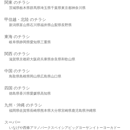
関東 のチラシ
茨城県
栃木県
群馬県
埼玉県
千葉県
東京都
神奈川県
甲信越・北陸 のチラシ
新潟県
富山県
石川県
福井県
山梨県
長野県
東海 のチラシ
岐阜県
静岡県
愛知県
三重県
関西 のチラシ
滋賀県
京都府
大阪府
兵庫県
奈良県
和歌山県
中国 のチラシ
鳥取県
島根県
岡山県
広島県
山口県
四国 のチラシ
徳島県
香川県
愛媛県
高知県
九州・沖縄 のチラシ
福岡県
佐賀県
長崎県
熊本県
大分県
宮崎県
鹿児島県
沖縄県
スーパー
いなげや
西條
アマノパークス
ベイシア
ビッグヨーサン
イトーヨーカドー