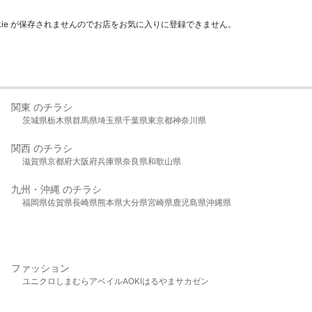
kie が保存されませんのでお店をお気に入りに登録できません。
関東 のチラシ
茨城県
栃木県
群馬県
埼玉県
千葉県
東京都
神奈川県
関西 のチラシ
滋賀県
京都府
大阪府
兵庫県
奈良県
和歌山県
九州・沖縄 のチラシ
福岡県
佐賀県
長崎県
熊本県
大分県
宮崎県
鹿児島県
沖縄県
ファッション
ユニクロ
しまむら
アベイル
AOKI
はるやま
サカゼン