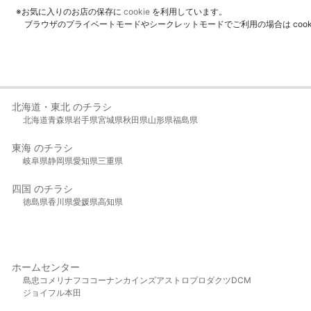
※お気に入りのお店の保存に
cookie
を利用しています。
ブラウザのプライベートモードやシークレットモードでご利用の場合は coo
北海道・東北 のチラシ
北海道
青森県
岩手県
宮城県
秋田県
山形県
福島県
東海 のチラシ
岐阜県
静岡県
愛知県
三重県
四国 のチラシ
徳島県
香川県
愛媛県
高知県
ホームセンター
島忠
コメリ
ナフコ
コーナン
カインズ
アストロプロダクツ
DCM
ジョイフル本田