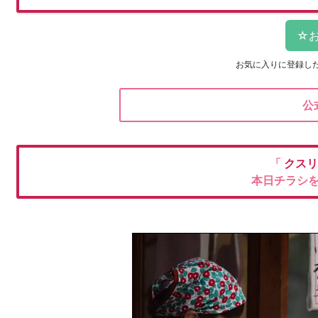
お気に入りに登録し
公
「
クスリ
本日チラシ