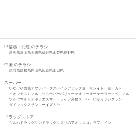
甲信越・北陸 のチラシ
新潟県
富山県
石川県
福井県
山梨県
長野県
中国 のチラシ
鳥取県
島根県
岡山県
広島県
山口県
スーパー
いなげや
西條
アマノパークス
ベイシア
ビッグヨーサン
イトーヨーカドー
イオン
カスミ
マルエツ
スーパーバリュー
ヤオコー
オーケー
ヨークベニマル
ツルヤ
マルト
オギノ
エスマート
ライフ
業務スーパー
いかり
フジグラン
ダイレックス
サンエー
イズミヤ
ドラッグストア
ツルハドラッグ
サンドラッグ
クスリのアオキ
ココカラファイン