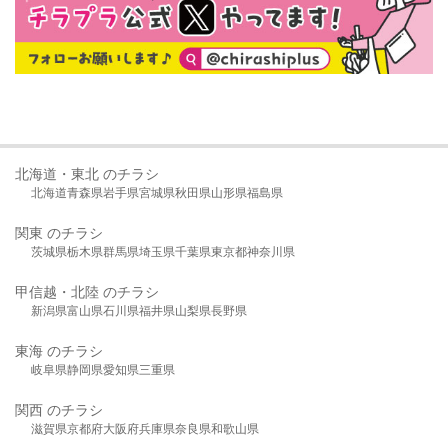
北海道・東北 のチラシ
北海道
青森県
岩手県
宮城県
秋田県
山形県
福島県
関東 のチラシ
茨城県
栃木県
群馬県
埼玉県
千葉県
東京都
神奈川県
甲信越・北陸 のチラシ
新潟県
富山県
石川県
福井県
山梨県
長野県
東海 のチラシ
岐阜県
静岡県
愛知県
三重県
関西 のチラシ
滋賀県
京都府
大阪府
兵庫県
奈良県
和歌山県