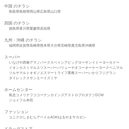
中国 のチラシ
鳥取県
島根県
岡山県
広島県
山口県
四国 のチラシ
徳島県
香川県
愛媛県
高知県
九州・沖縄 のチラシ
福岡県
佐賀県
長崎県
熊本県
大分県
宮崎県
鹿児島県
沖縄県
スーパー
いなげや
西條
アマノパークス
ベイシア
ビッグヨーサン
イトーヨーカドー
イオン
カスミ
マルエツ
スーパーバリュー
ヤオコー
オーケー
ヨークベニマル
ツルヤ
マルト
オギノ
エスマート
ライフ
業務スーパー
いかり
フジグラン
ダイレックス
サンエー
イズミヤ
ホームセンター
島忠
コメリ
ナフコ
コーナン
カインズ
アストロプロダクツ
DCM
ジョイフル本田
ファッション
ユニクロ
しまむら
アベイル
AOKI
はるやま
サカゼン
ドラッグストア