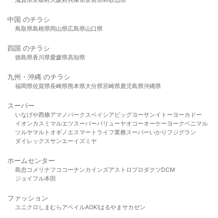
中国 のチラシ
鳥取県
島根県
岡山県
広島県
山口県
四国 のチラシ
徳島県
香川県
愛媛県
高知県
九州・沖縄 のチラシ
福岡県
佐賀県
長崎県
熊本県
大分県
宮崎県
鹿児島県
沖縄県
スーパー
いなげや
西條
アマノパークス
ベイシア
ビッグヨーサン
イトーヨーカドー
イオン
カスミ
マルエツ
スーパーバリュー
ヤオコー
オーケー
ヨークベニマル
ツルヤ
マルト
オギノ
エスマート
ライフ
業務スーパー
いかり
フジグラン
ダイレックス
サンエー
イズミヤ
ホームセンター
島忠
コメリ
ナフコ
コーナン
カインズ
アストロプロダクツ
DCM
ジョイフル本田
ファッション
ユニクロ
しまむら
アベイル
AOKI
はるやま
サカゼン