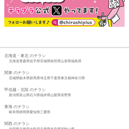
北海道・東北 のチラシ
北海道
青森県
岩手県
宮城県
秋田県
山形県
福島県
関東 のチラシ
茨城県
栃木県
群馬県
埼玉県
千葉県
東京都
神奈川県
甲信越・北陸 のチラシ
新潟県
富山県
石川県
福井県
山梨県
長野県
東海 のチラシ
岐阜県
静岡県
愛知県
三重県
関西 のチラシ
滋賀県
京都府
大阪府
兵庫県
奈良県
和歌山県