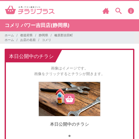
コメリ
パワー吉田店(静岡県)
ホーム
都道府県
静岡県
榛原郡吉田町
ホーム
お店の名前
コメリ
本日公開中のチラシ
画像はイメージです。
画像をクリックするとチラシが開きます。
本日公開中のチラシ