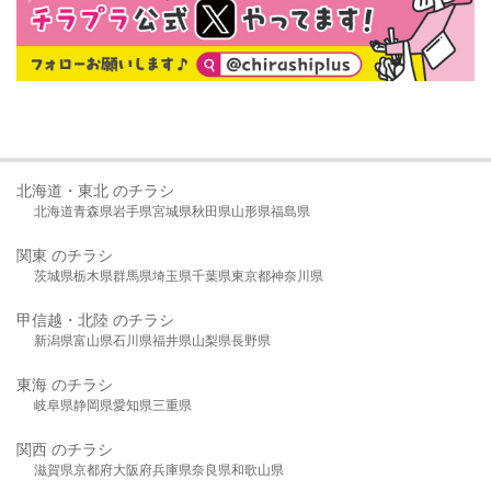
北海道・東北 のチラシ
北海道
青森県
岩手県
宮城県
秋田県
山形県
福島県
関東 のチラシ
茨城県
栃木県
群馬県
埼玉県
千葉県
東京都
神奈川県
甲信越・北陸 のチラシ
新潟県
富山県
石川県
福井県
山梨県
長野県
東海 のチラシ
岐阜県
静岡県
愛知県
三重県
関西 のチラシ
滋賀県
京都府
大阪府
兵庫県
奈良県
和歌山県