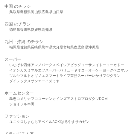
中国 のチラシ
鳥取県
島根県
岡山県
広島県
山口県
四国 のチラシ
徳島県
香川県
愛媛県
高知県
九州・沖縄 のチラシ
福岡県
佐賀県
長崎県
熊本県
大分県
宮崎県
鹿児島県
沖縄県
スーパー
いなげや
西條
アマノパークス
ベイシア
ビッグヨーサン
イトーヨーカドー
イオン
カスミ
マルエツ
スーパーバリュー
ヤオコー
オーケー
ヨークベニマル
ツルヤ
マルト
オギノ
エスマート
ライフ
業務スーパー
いかり
フジグラン
ダイレックス
サンエー
イズミヤ
ホームセンター
島忠
コメリ
ナフコ
コーナン
カインズ
アストロプロダクツ
DCM
ジョイフル本田
ファッション
ユニクロ
しまむら
アベイル
AOKI
はるやま
サカゼン
ドラッグストア