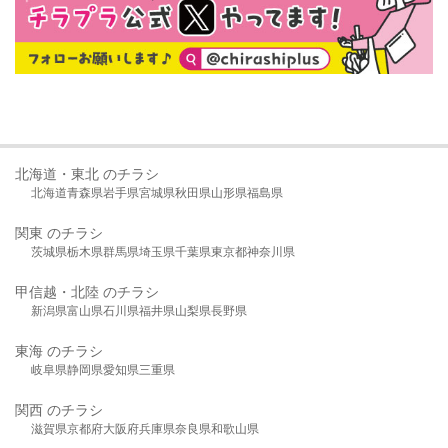
北海道・東北 のチラシ
北海道
青森県
岩手県
宮城県
秋田県
山形県
福島県
関東 のチラシ
茨城県
栃木県
群馬県
埼玉県
千葉県
東京都
神奈川県
甲信越・北陸 のチラシ
新潟県
富山県
石川県
福井県
山梨県
長野県
東海 のチラシ
岐阜県
静岡県
愛知県
三重県
関西 のチラシ
滋賀県
京都府
大阪府
兵庫県
奈良県
和歌山県