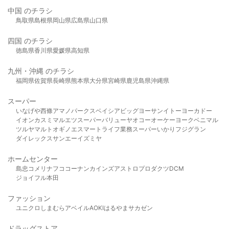
中国 のチラシ
鳥取県
島根県
岡山県
広島県
山口県
四国 のチラシ
徳島県
香川県
愛媛県
高知県
九州・沖縄 のチラシ
福岡県
佐賀県
長崎県
熊本県
大分県
宮崎県
鹿児島県
沖縄県
スーパー
いなげや
西條
アマノパークス
ベイシア
ビッグヨーサン
イトーヨーカドー
イオン
カスミ
マルエツ
スーパーバリュー
ヤオコー
オーケー
ヨークベニマル
ツルヤ
マルト
オギノ
エスマート
ライフ
業務スーパー
いかり
フジグラン
ダイレックス
サンエー
イズミヤ
ホームセンター
島忠
コメリ
ナフコ
コーナン
カインズ
アストロプロダクツ
DCM
ジョイフル本田
ファッション
ユニクロ
しまむら
アベイル
AOKI
はるやま
サカゼン
ドラッグストア