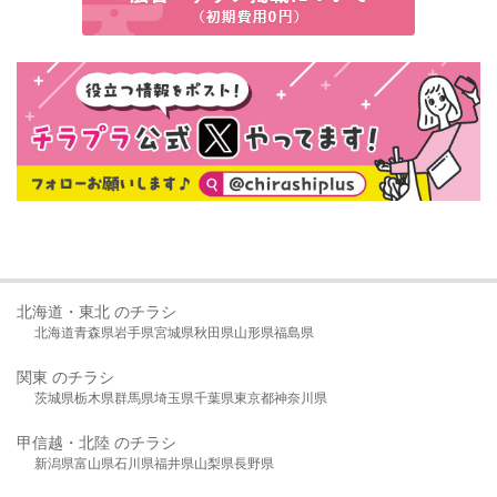
北海道・東北 のチラシ
北海道
青森県
岩手県
宮城県
秋田県
山形県
福島県
関東 のチラシ
茨城県
栃木県
群馬県
埼玉県
千葉県
東京都
神奈川県
甲信越・北陸 のチラシ
新潟県
富山県
石川県
福井県
山梨県
長野県