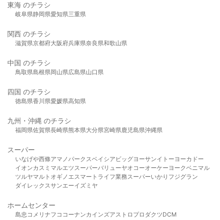
東海 のチラシ
岐阜県
静岡県
愛知県
三重県
関西 のチラシ
滋賀県
京都府
大阪府
兵庫県
奈良県
和歌山県
中国 のチラシ
鳥取県
島根県
岡山県
広島県
山口県
四国 のチラシ
徳島県
香川県
愛媛県
高知県
九州・沖縄 のチラシ
福岡県
佐賀県
長崎県
熊本県
大分県
宮崎県
鹿児島県
沖縄県
スーパー
いなげや
西條
アマノパークス
ベイシア
ビッグヨーサン
イトーヨーカドー
イオン
カスミ
マルエツ
スーパーバリュー
ヤオコー
オーケー
ヨークベニマル
ツルヤ
マルト
オギノ
エスマート
ライフ
業務スーパー
いかり
フジグラン
ダイレックス
サンエー
イズミヤ
ホームセンター
島忠
コメリ
ナフコ
コーナン
カインズ
アストロプロダクツ
DCM