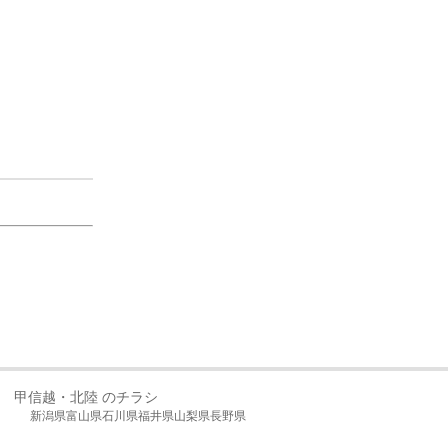
甲信越・北陸 のチラシ
新潟県
富山県
石川県
福井県
山梨県
長野県