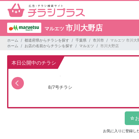
市川大野店
マルエツ
ホーム
都道府県からチラシを探す
千葉県
市川市
マルエツ 市川大
ホーム
お店の名前からチラシを探す
マルエツ
市川大野店
本日公開中のチラシ
8/7号チラシ
お気に入りに登録し