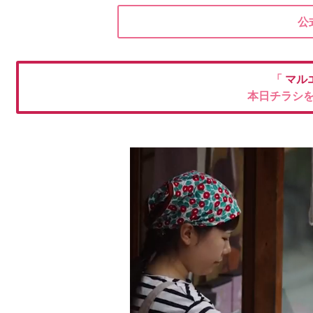
公
「
マル
本日チラシ