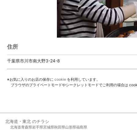
住所
千葉県市川市南大野3-24-8
※お気に入りのお店の保存に
cookie
を利用しています。
ブラウザのプライベートモードやシークレットモードでご利用の場合は coo
北海道・東北 のチラシ
北海道
青森県
岩手県
宮城県
秋田県
山形県
福島県