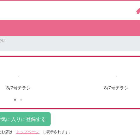
野店
8/7号チラシ
8/7号チラシ
たお店は
「
トップページ
」に表示されます。