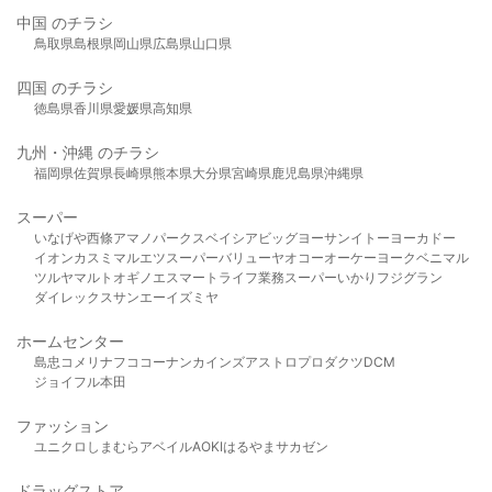
中国 のチラシ
鳥取県
島根県
岡山県
広島県
山口県
四国 のチラシ
徳島県
香川県
愛媛県
高知県
九州・沖縄 のチラシ
福岡県
佐賀県
長崎県
熊本県
大分県
宮崎県
鹿児島県
沖縄県
スーパー
いなげや
西條
アマノパークス
ベイシア
ビッグヨーサン
イトーヨーカドー
イオン
カスミ
マルエツ
スーパーバリュー
ヤオコー
オーケー
ヨークベニマル
ツルヤ
マルト
オギノ
エスマート
ライフ
業務スーパー
いかり
フジグラン
ダイレックス
サンエー
イズミヤ
ホームセンター
島忠
コメリ
ナフコ
コーナン
カインズ
アストロプロダクツ
DCM
ジョイフル本田
ファッション
ユニクロ
しまむら
アベイル
AOKI
はるやま
サカゼン
ドラッグストア