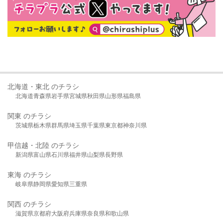
北海道・東北 のチラシ
北海道
青森県
岩手県
宮城県
秋田県
山形県
福島県
関東 のチラシ
茨城県
栃木県
群馬県
埼玉県
千葉県
東京都
神奈川県
甲信越・北陸 のチラシ
新潟県
富山県
石川県
福井県
山梨県
長野県
東海 のチラシ
岐阜県
静岡県
愛知県
三重県
関西 のチラシ
滋賀県
京都府
大阪府
兵庫県
奈良県
和歌山県