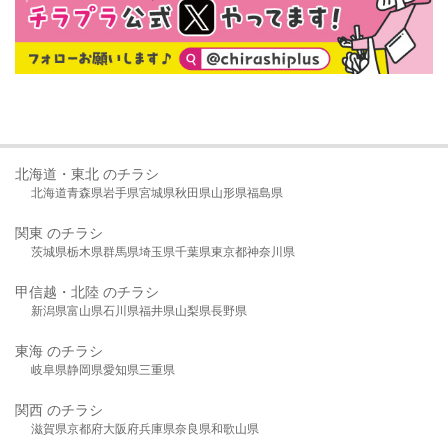
北海道・東北 のチラシ
北海道
青森県
岩手県
宮城県
秋田県
山形県
福島県
関東 のチラシ
茨城県
栃木県
群馬県
埼玉県
千葉県
東京都
神奈川県
甲信越・北陸 のチラシ
新潟県
富山県
石川県
福井県
山梨県
長野県
東海 のチラシ
岐阜県
静岡県
愛知県
三重県
関西 のチラシ
滋賀県
京都府
大阪府
兵庫県
奈良県
和歌山県