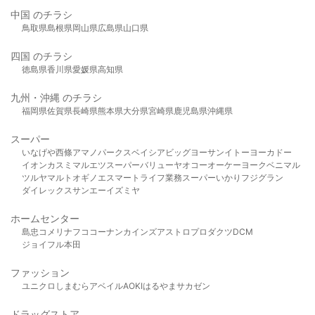
中国 のチラシ
鳥取県
島根県
岡山県
広島県
山口県
四国 のチラシ
徳島県
香川県
愛媛県
高知県
九州・沖縄 のチラシ
福岡県
佐賀県
長崎県
熊本県
大分県
宮崎県
鹿児島県
沖縄県
スーパー
いなげや
西條
アマノパークス
ベイシア
ビッグヨーサン
イトーヨーカドー
イオン
カスミ
マルエツ
スーパーバリュー
ヤオコー
オーケー
ヨークベニマル
ツルヤ
マルト
オギノ
エスマート
ライフ
業務スーパー
いかり
フジグラン
ダイレックス
サンエー
イズミヤ
ホームセンター
島忠
コメリ
ナフコ
コーナン
カインズ
アストロプロダクツ
DCM
ジョイフル本田
ファッション
ユニクロ
しまむら
アベイル
AOKI
はるやま
サカゼン
ドラッグストア