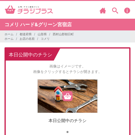
コメリ
ハード&グリーン宮宿店
ホーム
都道府県
山形県
西村山郡朝日町
ホーム
お店の名前
コメリ
本日公開中のチラシ
画像はイメージです。
画像をクリックするとチラシが開きます。
本日公開中のチラシ