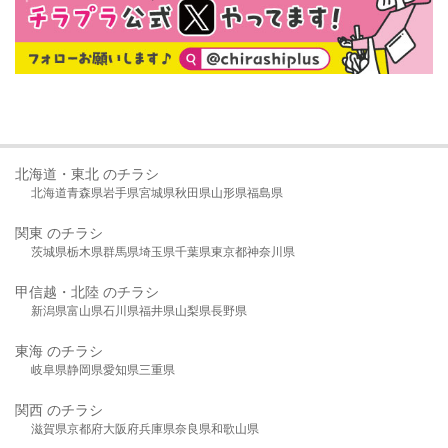
北海道・東北 のチラシ
北海道
青森県
岩手県
宮城県
秋田県
山形県
福島県
関東 のチラシ
茨城県
栃木県
群馬県
埼玉県
千葉県
東京都
神奈川県
甲信越・北陸 のチラシ
新潟県
富山県
石川県
福井県
山梨県
長野県
東海 のチラシ
岐阜県
静岡県
愛知県
三重県
関西 のチラシ
滋賀県
京都府
大阪府
兵庫県
奈良県
和歌山県