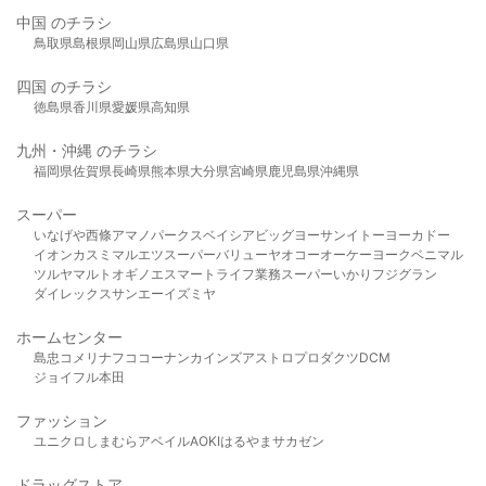
中国 のチラシ
鳥取県
島根県
岡山県
広島県
山口県
四国 のチラシ
徳島県
香川県
愛媛県
高知県
九州・沖縄 のチラシ
福岡県
佐賀県
長崎県
熊本県
大分県
宮崎県
鹿児島県
沖縄県
スーパー
いなげや
西條
アマノパークス
ベイシア
ビッグヨーサン
イトーヨーカドー
イオン
カスミ
マルエツ
スーパーバリュー
ヤオコー
オーケー
ヨークベニマル
ツルヤ
マルト
オギノ
エスマート
ライフ
業務スーパー
いかり
フジグラン
ダイレックス
サンエー
イズミヤ
ホームセンター
島忠
コメリ
ナフコ
コーナン
カインズ
アストロプロダクツ
DCM
ジョイフル本田
ファッション
ユニクロ
しまむら
アベイル
AOKI
はるやま
サカゼン
ドラッグストア