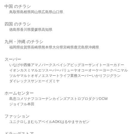
中国 のチラシ
鳥取県
島根県
岡山県
広島県
山口県
四国 のチラシ
徳島県
香川県
愛媛県
高知県
九州・沖縄 のチラシ
福岡県
佐賀県
長崎県
熊本県
大分県
宮崎県
鹿児島県
沖縄県
スーパー
いなげや
西條
アマノパークス
ベイシア
ビッグヨーサン
イトーヨーカドー
イオン
カスミ
マルエツ
スーパーバリュー
ヤオコー
オーケー
ヨークベニマル
ツルヤ
マルト
オギノ
エスマート
ライフ
業務スーパー
いかり
フジグラン
ダイレックス
サンエー
イズミヤ
ホームセンター
島忠
コメリ
ナフコ
コーナン
カインズ
アストロプロダクツ
DCM
ジョイフル本田
ファッション
ユニクロ
しまむら
アベイル
AOKI
はるやま
サカゼン
ドラッグストア