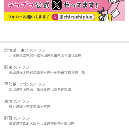
北海道・東北 のチラシ
北海道
青森県
岩手県
宮城県
秋田県
山形県
福島県
関東 のチラシ
茨城県
栃木県
群馬県
埼玉県
千葉県
東京都
神奈川県
甲信越・北陸 のチラシ
新潟県
富山県
石川県
福井県
山梨県
長野県
東海 のチラシ
岐阜県
静岡県
愛知県
三重県
関西 のチラシ
滋賀県
京都府
大阪府
兵庫県
奈良県
和歌山県