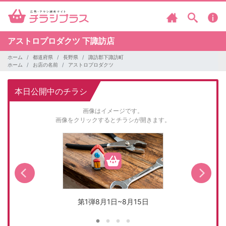
アストロプロダクツ
下諏訪店
ホーム
都道府県
長野県
諏訪郡下諏訪町
ホーム
お店の名前
アストロプロダクツ
本日公開中のチラシ
画像はイメージです。
画像をクリックするとチラシが開きます。
第1弾8月1日~8月15日