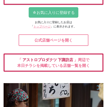
お気に入りに登録したお店は
「
トップページ
」に表示されます。
公式店舗ページを開く
「
アストロプロダクツ
下諏訪店
」周辺で
本日チラシを掲載している店舗一覧を開く