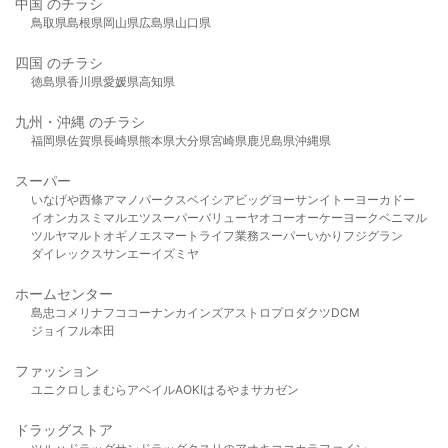
中国 のチラシ
鳥取県
島根県
岡山県
広島県
山口県
四国 のチラシ
徳島県
香川県
愛媛県
高知県
九州・沖縄 のチラシ
福岡県
佐賀県
長崎県
熊本県
大分県
宮崎県
鹿児島県
沖縄県
スーパー
いなげや
西條
アマノパークス
ベイシア
ビッグヨーサン
イトーヨーカドー
イオン
カスミ
マルエツ
スーパーバリュー
ヤオコー
オーケー
ヨークベニマル
ツルヤ
マルト
オギノ
エスマート
ライフ
業務スーパー
いかり
フジグラン
ダイレックス
サンエー
イズミヤ
ホームセンター
島忠
コメリ
ナフコ
コーナン
カインズ
アストロプロダクツ
DCM
ジョイフル本田
ファッション
ユニクロ
しまむら
アベイル
AOKI
はるやま
サカゼン
ドラッグストア