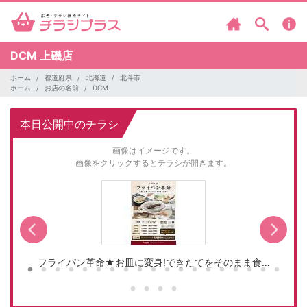
DCM
上磯店
ホーム
都道府県
北海道
北斗市
ホーム
お店の名前
DCM
本日公開中のチラシ
画像はイメージです。
画像をクリックするとチラシが開きます。
フライパン革命★お皿に変身!できたてをそのまま食…