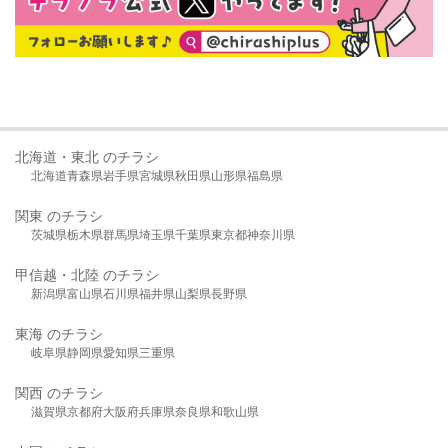
北海道・東北 のチラシ
北海道
青森県
岩手県
宮城県
秋田県
山形県
福島県
関東 のチラシ
茨城県
栃木県
群馬県
埼玉県
千葉県
東京都
神奈川県
甲信越・北陸 のチラシ
新潟県
富山県
石川県
福井県
山梨県
長野県
東海 のチラシ
岐阜県
静岡県
愛知県
三重県
関西 のチラシ
滋賀県
京都府
大阪府
兵庫県
奈良県
和歌山県