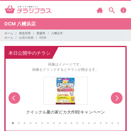
DCM
八幡浜店
ホーム
都道府県
愛媛県
八幡浜市
ホーム
お店の名前
DCM
本日公開中のチラシ
画像はイメージです。
画像をクリックするとチラシが開きます。
クイックル夏の家ピカ大作戦!キャンペーン