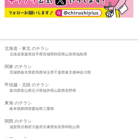
北海道・東北 のチラシ
北海道
青森県
岩手県
宮城県
秋田県
山形県
福島県
関東 のチラシ
茨城県
栃木県
群馬県
埼玉県
千葉県
東京都
神奈川県
甲信越・北陸 のチラシ
新潟県
富山県
石川県
福井県
山梨県
長野県
東海 のチラシ
岐阜県
静岡県
愛知県
三重県
関西 のチラシ
滋賀県
京都府
大阪府
兵庫県
奈良県
和歌山県