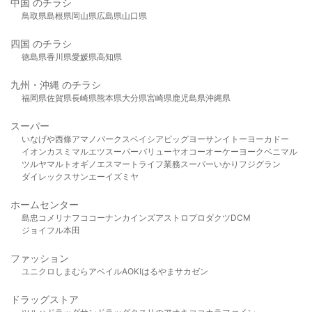
中国 のチラシ
鳥取県
島根県
岡山県
広島県
山口県
四国 のチラシ
徳島県
香川県
愛媛県
高知県
九州・沖縄 のチラシ
福岡県
佐賀県
長崎県
熊本県
大分県
宮崎県
鹿児島県
沖縄県
スーパー
いなげや
西條
アマノパークス
ベイシア
ビッグヨーサン
イトーヨーカドー
イオン
カスミ
マルエツ
スーパーバリュー
ヤオコー
オーケー
ヨークベニマル
ツルヤ
マルト
オギノ
エスマート
ライフ
業務スーパー
いかり
フジグラン
ダイレックス
サンエー
イズミヤ
ホームセンター
島忠
コメリ
ナフコ
コーナン
カインズ
アストロプロダクツ
DCM
ジョイフル本田
ファッション
ユニクロ
しまむら
アベイル
AOKI
はるやま
サカゼン
ドラッグストア