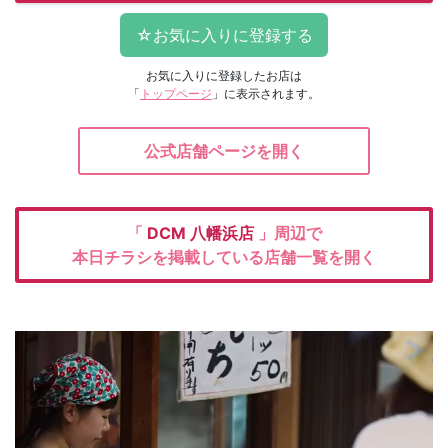
お気に入りに登録したお店は
「
トップページ
」に表示されます。
公式店舗ページを開く
「
DCM
八幡浜店
」周辺で
本日チラシを掲載している店舗一覧を開く