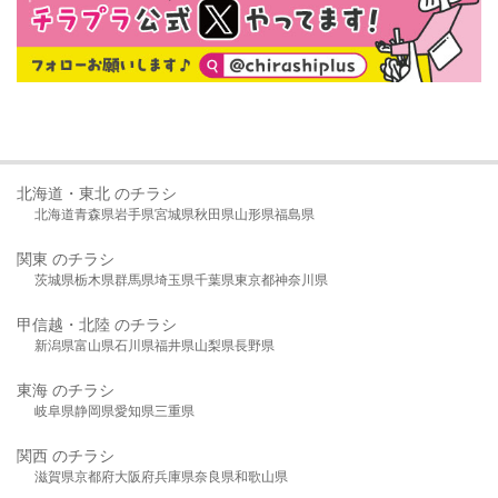
北海道・東北 のチラシ
北海道
青森県
岩手県
宮城県
秋田県
山形県
福島県
関東 のチラシ
茨城県
栃木県
群馬県
埼玉県
千葉県
東京都
神奈川県
甲信越・北陸 のチラシ
新潟県
富山県
石川県
福井県
山梨県
長野県
東海 のチラシ
岐阜県
静岡県
愛知県
三重県
関西 のチラシ
滋賀県
京都府
大阪府
兵庫県
奈良県
和歌山県