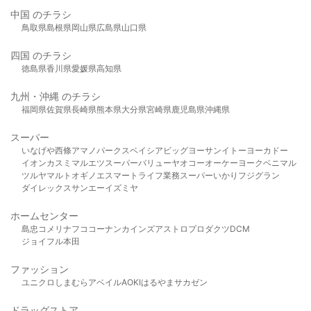
中国 のチラシ
鳥取県
島根県
岡山県
広島県
山口県
四国 のチラシ
徳島県
香川県
愛媛県
高知県
九州・沖縄 のチラシ
福岡県
佐賀県
長崎県
熊本県
大分県
宮崎県
鹿児島県
沖縄県
スーパー
いなげや
西條
アマノパークス
ベイシア
ビッグヨーサン
イトーヨーカドー
イオン
カスミ
マルエツ
スーパーバリュー
ヤオコー
オーケー
ヨークベニマル
ツルヤ
マルト
オギノ
エスマート
ライフ
業務スーパー
いかり
フジグラン
ダイレックス
サンエー
イズミヤ
ホームセンター
島忠
コメリ
ナフコ
コーナン
カインズ
アストロプロダクツ
DCM
ジョイフル本田
ファッション
ユニクロ
しまむら
アベイル
AOKI
はるやま
サカゼン
ドラッグストア