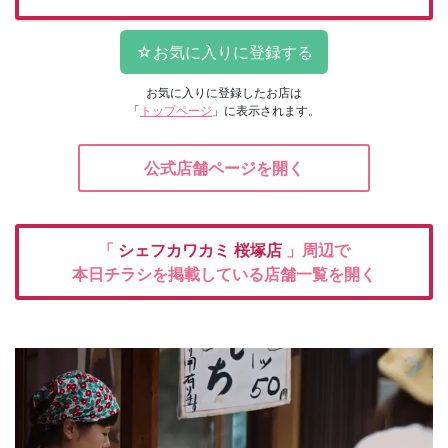
お気に入りに登録したお店は
「
トップページ
」に表示されます。
公式店舗ページを開く
「
シェフカワカミ
桜塚店
」周辺で
本日チラシを掲載している店舗一覧を開く