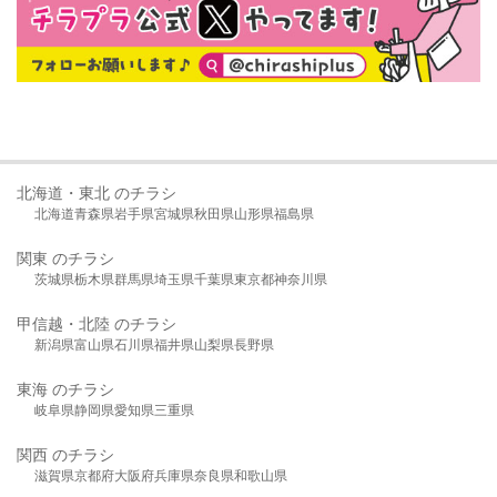
北海道・東北 のチラシ
北海道
青森県
岩手県
宮城県
秋田県
山形県
福島県
関東 のチラシ
茨城県
栃木県
群馬県
埼玉県
千葉県
東京都
神奈川県
甲信越・北陸 のチラシ
新潟県
富山県
石川県
福井県
山梨県
長野県
東海 のチラシ
岐阜県
静岡県
愛知県
三重県
関西 のチラシ
滋賀県
京都府
大阪府
兵庫県
奈良県
和歌山県