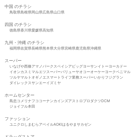
中国 のチラシ
鳥取県
島根県
岡山県
広島県
山口県
四国 のチラシ
徳島県
香川県
愛媛県
高知県
九州・沖縄 のチラシ
福岡県
佐賀県
長崎県
熊本県
大分県
宮崎県
鹿児島県
沖縄県
スーパー
いなげや
西條
アマノパークス
ベイシア
ビッグヨーサン
イトーヨーカドー
イオン
カスミ
マルエツ
スーパーバリュー
ヤオコー
オーケー
ヨークベニマル
ツルヤ
マルト
オギノ
エスマート
ライフ
業務スーパー
いかり
フジグラン
ダイレックス
サンエー
イズミヤ
ホームセンター
島忠
コメリ
ナフコ
コーナン
カインズ
アストロプロダクツ
DCM
ジョイフル本田
ファッション
ユニクロ
しまむら
アベイル
AOKI
はるやま
サカゼン
ドラッグストア