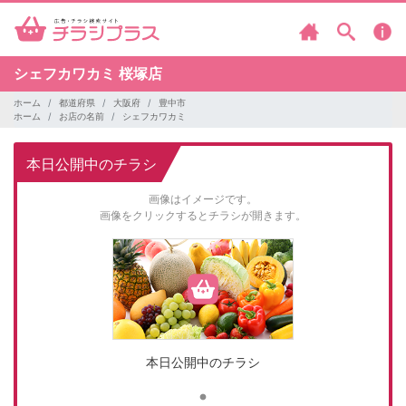
シェフカワカミ
桜塚店
ホーム
都道府県
大阪府
豊中市
ホーム
お店の名前
シェフカワカミ
本日公開中のチラシ
画像はイメージです。
画像をクリックするとチラシが開きます。
本日公開中のチラシ