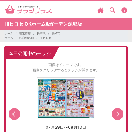
HIヒロセ
OKホーム&ガーデン深堀店
ホーム
都道府県
長崎県
長崎市
ホーム
お店の名前
HIヒロセ
本日公開中のチラシ
画像はイメージです。
画像をクリックするとチラシが開きます。
07月29日〜08月10日