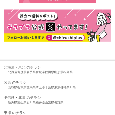
北海道・東北 のチラシ
北海道
青森県
岩手県
宮城県
秋田県
山形県
福島県
関東 のチラシ
茨城県
栃木県
群馬県
埼玉県
千葉県
東京都
神奈川県
甲信越・北陸 のチラシ
新潟県
富山県
石川県
福井県
山梨県
長野県
東海 のチラシ