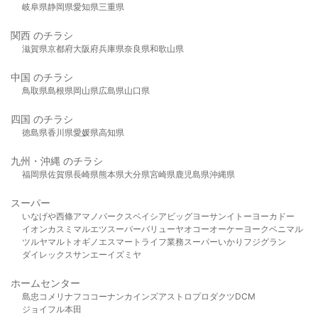
岐阜県
静岡県
愛知県
三重県
関西 のチラシ
滋賀県
京都府
大阪府
兵庫県
奈良県
和歌山県
中国 のチラシ
鳥取県
島根県
岡山県
広島県
山口県
四国 のチラシ
徳島県
香川県
愛媛県
高知県
九州・沖縄 のチラシ
福岡県
佐賀県
長崎県
熊本県
大分県
宮崎県
鹿児島県
沖縄県
スーパー
いなげや
西條
アマノパークス
ベイシア
ビッグヨーサン
イトーヨーカドー
イオン
カスミ
マルエツ
スーパーバリュー
ヤオコー
オーケー
ヨークベニマル
ツルヤ
マルト
オギノ
エスマート
ライフ
業務スーパー
いかり
フジグラン
ダイレックス
サンエー
イズミヤ
ホームセンター
島忠
コメリ
ナフコ
コーナン
カインズ
アストロプロダクツ
DCM
ジョイフル本田