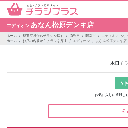
あなん松原デンキ店
エディオン
ホーム
都道府県からチラシを探す
徳島県
阿南市
エディオン あな
ホーム
お店の名前からチラシを探す
エディオン
あなん松原デンキ店
本日チ
お気に入りに登録し
公