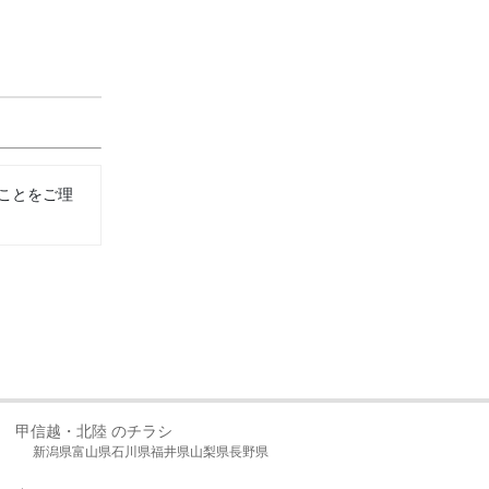
ことをご理
甲信越・北陸 のチラシ
新潟県
富山県
石川県
福井県
山梨県
長野県