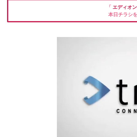
「
エディオ
本日チラシ