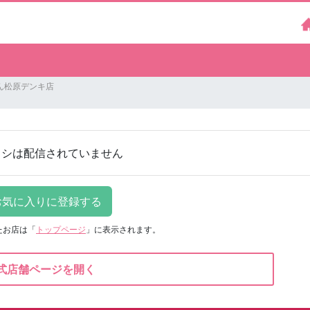
ん松原デンキ店
ラシは配信されていません
たお店は
「
トップページ
」に表示されます。
式店舗ページを開く