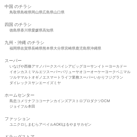
中国 のチラシ
鳥取県
島根県
岡山県
広島県
山口県
四国 のチラシ
徳島県
香川県
愛媛県
高知県
九州・沖縄 のチラシ
福岡県
佐賀県
長崎県
熊本県
大分県
宮崎県
鹿児島県
沖縄県
スーパー
いなげや
西條
アマノパークス
ベイシア
ビッグヨーサン
イトーヨーカドー
イオン
カスミ
マルエツ
スーパーバリュー
ヤオコー
オーケー
ヨークベニマル
ツルヤ
マルト
オギノ
エスマート
ライフ
業務スーパー
いかり
フジグラン
ダイレックス
サンエー
イズミヤ
ホームセンター
島忠
コメリ
ナフコ
コーナン
カインズ
アストロプロダクツ
DCM
ジョイフル本田
ファッション
ユニクロ
しまむら
アベイル
AOKI
はるやま
サカゼン
ドラッグストア