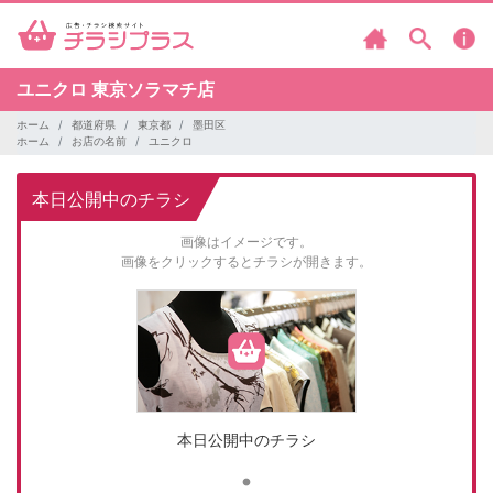
ユニクロ
東京ソラマチ店
ホーム
都道府県
東京都
墨田区
ホーム
お店の名前
ユニクロ
本日公開中のチラシ
画像はイメージです。
画像をクリックするとチラシが開きます。
本日公開中のチラシ