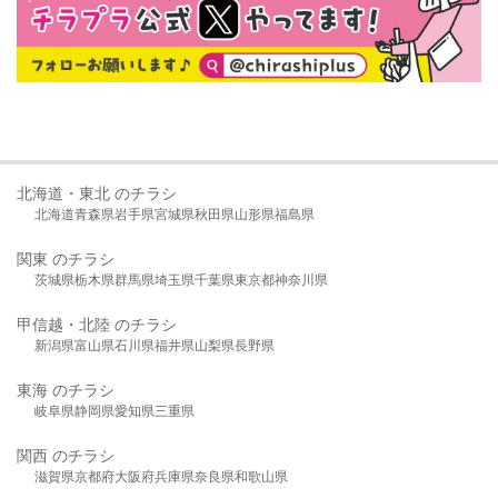
北海道・東北 のチラシ
北海道
青森県
岩手県
宮城県
秋田県
山形県
福島県
関東 のチラシ
茨城県
栃木県
群馬県
埼玉県
千葉県
東京都
神奈川県
甲信越・北陸 のチラシ
新潟県
富山県
石川県
福井県
山梨県
長野県
東海 のチラシ
岐阜県
静岡県
愛知県
三重県
関西 のチラシ
滋賀県
京都府
大阪府
兵庫県
奈良県
和歌山県