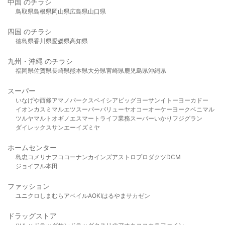
中国 のチラシ
鳥取県
島根県
岡山県
広島県
山口県
四国 のチラシ
徳島県
香川県
愛媛県
高知県
九州・沖縄 のチラシ
福岡県
佐賀県
長崎県
熊本県
大分県
宮崎県
鹿児島県
沖縄県
スーパー
いなげや
西條
アマノパークス
ベイシア
ビッグヨーサン
イトーヨーカドー
イオン
カスミ
マルエツ
スーパーバリュー
ヤオコー
オーケー
ヨークベニマル
ツルヤ
マルト
オギノ
エスマート
ライフ
業務スーパー
いかり
フジグラン
ダイレックス
サンエー
イズミヤ
ホームセンター
島忠
コメリ
ナフコ
コーナン
カインズ
アストロプロダクツ
DCM
ジョイフル本田
ファッション
ユニクロ
しまむら
アベイル
AOKI
はるやま
サカゼン
ドラッグストア