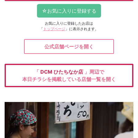
お気に入りに登録したお店は
「
トップページ
」に表示されます。
公式店舗ページを開く
「
DCM
ひたちなか店
」周辺で
本日チラシを掲載している店舗一覧を開く