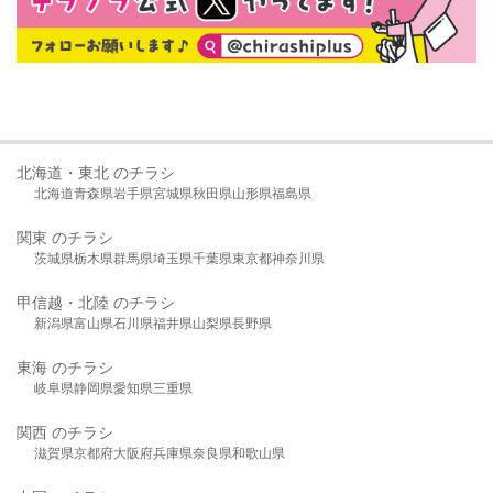
北海道・東北 のチラシ
北海道
青森県
岩手県
宮城県
秋田県
山形県
福島県
関東 のチラシ
茨城県
栃木県
群馬県
埼玉県
千葉県
東京都
神奈川県
甲信越・北陸 のチラシ
新潟県
富山県
石川県
福井県
山梨県
長野県
東海 のチラシ
岐阜県
静岡県
愛知県
三重県
関西 のチラシ
滋賀県
京都府
大阪府
兵庫県
奈良県
和歌山県