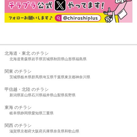
北海道・東北 のチラシ
北海道
青森県
岩手県
宮城県
秋田県
山形県
福島県
関東 のチラシ
茨城県
栃木県
群馬県
埼玉県
千葉県
東京都
神奈川県
甲信越・北陸 のチラシ
新潟県
富山県
石川県
福井県
山梨県
長野県
東海 のチラシ
岐阜県
静岡県
愛知県
三重県
関西 のチラシ
滋賀県
京都府
大阪府
兵庫県
奈良県
和歌山県