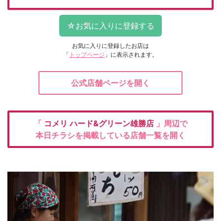
お気に入りに登録したお店は
「
トップページ
」に表示されます。
公式店舗ページを開く
「
コメリ
ハード&グリーン雄勝店
」周辺で
本日チラシを掲載している店舗一覧を開く