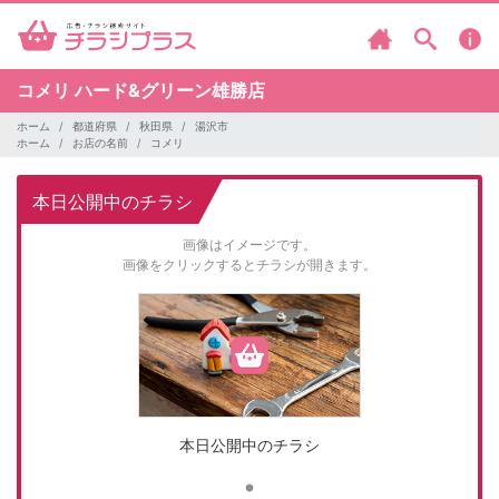
コメリ
ハード&グリーン雄勝店
ホーム
都道府県
秋田県
湯沢市
ホーム
お店の名前
コメリ
本日公開中のチラシ
画像はイメージです。
画像をクリックするとチラシが開きます。
本日公開中のチラシ