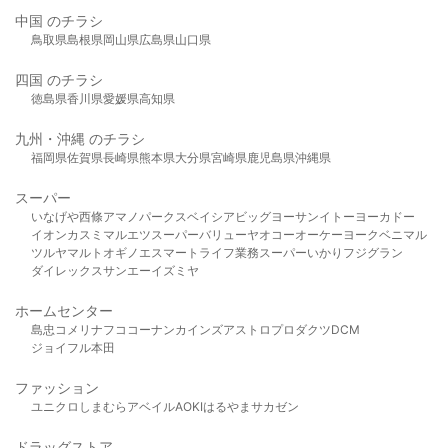
中国 のチラシ
鳥取県
島根県
岡山県
広島県
山口県
四国 のチラシ
徳島県
香川県
愛媛県
高知県
九州・沖縄 のチラシ
福岡県
佐賀県
長崎県
熊本県
大分県
宮崎県
鹿児島県
沖縄県
スーパー
いなげや
西條
アマノパークス
ベイシア
ビッグヨーサン
イトーヨーカドー
イオン
カスミ
マルエツ
スーパーバリュー
ヤオコー
オーケー
ヨークベニマル
ツルヤ
マルト
オギノ
エスマート
ライフ
業務スーパー
いかり
フジグラン
ダイレックス
サンエー
イズミヤ
ホームセンター
島忠
コメリ
ナフコ
コーナン
カインズ
アストロプロダクツ
DCM
ジョイフル本田
ファッション
ユニクロ
しまむら
アベイル
AOKI
はるやま
サカゼン
ドラッグストア