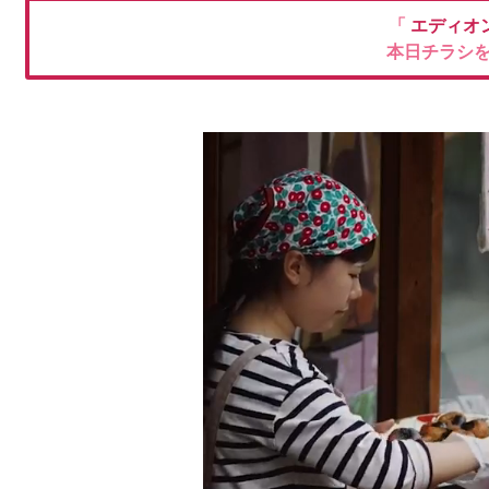
「
エディオ
本日チラシ