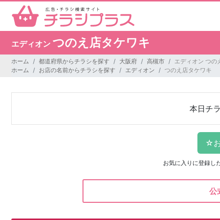
つのえ店タケワキ
エディオン
ホーム
都道府県からチラシを探す
大阪府
高槻市
エディオン つの
ホーム
お店の名前からチラシを探す
エディオン
つのえ店タケワキ
本日チ
お気に入りに登録し
公