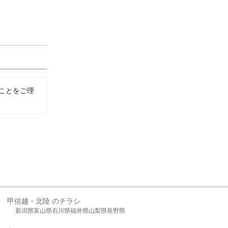
ことをご理
甲信越・北陸 のチラシ
新潟県
富山県
石川県
福井県
山梨県
長野県