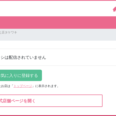
え店タケワキ
ラシは配信されていません
たお店は
「
トップページ
」に表示されます。
式店舗ページを開く