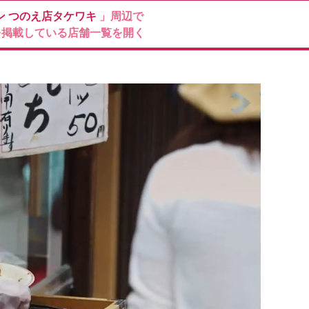
ン
つのえ店タケワキ
」周辺で
を掲載している店舗一覧を開く