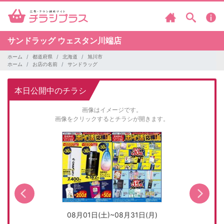
サンドラッグ
ウェスタン川端店
ホーム
都道府県
北海道
旭川市
ホーム
お店の名前
サンドラッグ
本日公開中のチラシ
画像はイメージです。
画像をクリックするとチラシが開きます。
08月01日(土)~08月31日(月)