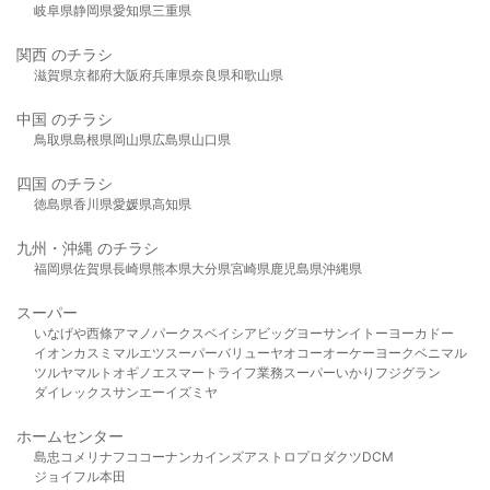
岐阜県
静岡県
愛知県
三重県
関西 のチラシ
滋賀県
京都府
大阪府
兵庫県
奈良県
和歌山県
中国 のチラシ
鳥取県
島根県
岡山県
広島県
山口県
四国 のチラシ
徳島県
香川県
愛媛県
高知県
九州・沖縄 のチラシ
福岡県
佐賀県
長崎県
熊本県
大分県
宮崎県
鹿児島県
沖縄県
スーパー
いなげや
西條
アマノパークス
ベイシア
ビッグヨーサン
イトーヨーカドー
イオン
カスミ
マルエツ
スーパーバリュー
ヤオコー
オーケー
ヨークベニマル
ツルヤ
マルト
オギノ
エスマート
ライフ
業務スーパー
いかり
フジグラン
ダイレックス
サンエー
イズミヤ
ホームセンター
島忠
コメリ
ナフコ
コーナン
カインズ
アストロプロダクツ
DCM
ジョイフル本田