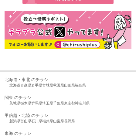
北海道・東北 のチラシ
北海道
青森県
岩手県
宮城県
秋田県
山形県
福島県
関東 のチラシ
茨城県
栃木県
群馬県
埼玉県
千葉県
東京都
神奈川県
甲信越・北陸 のチラシ
新潟県
富山県
石川県
福井県
山梨県
長野県
東海 のチラシ