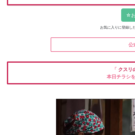
お気に入りに登録し
公
「
クスリ
本日チラシ