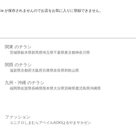
kie が保存されませんのでお店をお気に入りに登録できません。
関東 のチラシ
茨城県
栃木県
群馬県
埼玉県
千葉県
東京都
神奈川県
関西 のチラシ
滋賀県
京都府
大阪府
兵庫県
奈良県
和歌山県
九州・沖縄 のチラシ
福岡県
佐賀県
長崎県
熊本県
大分県
宮崎県
鹿児島県
沖縄県
ファッション
ユニクロ
しまむら
アベイル
AOKI
はるやま
サカゼン