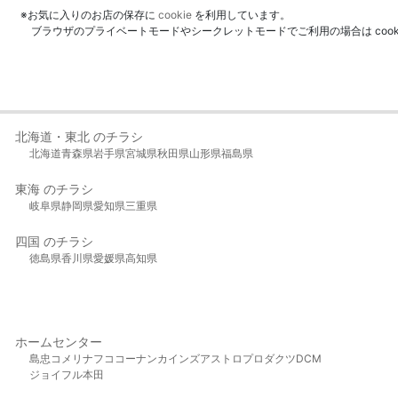
※お気に入りのお店の保存に
cookie
を利用しています。
ブラウザのプライベートモードやシークレットモードでご利用の場合は coo
北海道・東北 のチラシ
北海道
青森県
岩手県
宮城県
秋田県
山形県
福島県
東海 のチラシ
岐阜県
静岡県
愛知県
三重県
四国 のチラシ
徳島県
香川県
愛媛県
高知県
ホームセンター
島忠
コメリ
ナフコ
コーナン
カインズ
アストロプロダクツ
DCM
ジョイフル本田