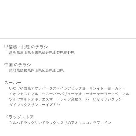
甲信越・北陸 のチラシ
新潟県
富山県
石川県
福井県
山梨県
長野県
中国 のチラシ
鳥取県
島根県
岡山県
広島県
山口県
スーパー
いなげや
西條
アマノパークス
ベイシア
ビッグヨーサン
イトーヨーカドー
イオン
カスミ
マルエツ
スーパーバリュー
ヤオコー
オーケー
ヨークベニマル
ツルヤ
マルト
オギノ
エスマート
ライフ
業務スーパー
いかり
フジグラン
ダイレックス
サンエー
イズミヤ
ドラッグストア
ツルハドラッグ
サンドラッグ
クスリのアオキ
ココカラファイン